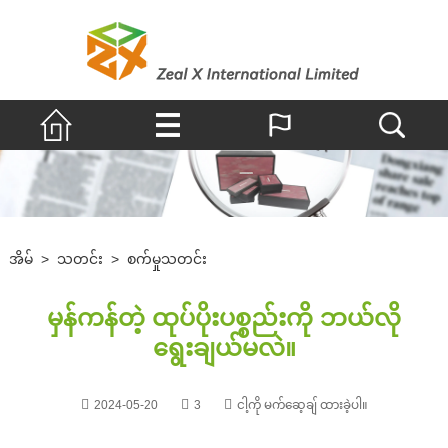
အိမ်
>
သတင်း
>
စက်မှုသတင်း
မှန်ကန်တဲ့ ထုပ်ပိုးပစ္စည်းကို ဘယ်လို
ရွေးချယ်မလဲ။
2024-05-20
3
ငါ့ကို မက်ဆေ့ချ် ထားခဲ့ပါ။