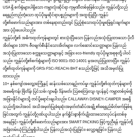
USA ရှိ စက်ရုံများပါရှိသော ကမ္ဘာလုံးဆိုင်ရာ ကုမ္ပဏီတစ်ခုဖြစ်သည်။ ကျွန်ုပ်တို့သည်
ရေရှည်တည်တံ့သော ထုပ်ပိုးမှုဆိုင်ရာပစ္စည်းများကို အထူးပြုပြီး ကျွန်ုပ်
တို့၏ဖောက်သည်များအား တစ်နေရာတည်းတွင် ပြည့်စုံသောထုပ်ပိုးမှုဖြေရှင်းချက်များ
အား ပံ့ပိုးပေးပါသည်။
ကျွန်ုပ်တို့၏ အဓိကထုတ်ကုန်များတွင် စားသုံးပြီးသော ပြန်လည်အသုံးပြုထားသော ပိုလီ
အိတ်များ၊ 100% ဇီဝဖျက်စီးနိုင်သောအိတ်များ၊ လက်ဆောင်သေတ္တာများ၊ ပြန်လည်
အသုံးပြုထားသော စက္ကူသေတ္တာများနှင့် အခြား eco-friendly ထုပ်ပိုးမှုအစုစုတို့ ပါဝင်
သည်။ ကျွန်ုပ်တို့၏စက်ရုံများကို ISO 9001၊ ISO 14001 မှအတည်ပြုထားပြီး၊ ကျွန်ုပ်
တို့၏ထုတ်ကုန်များကို GRS၊ FSC၊ REACH၊ BHT စသည်တို့ဖြင့် အသိအမှတ်ပြု
ထားသည်။
10+ နှစ်ကျော်အတွေ့အကြုံနှင့် ဆန်းသစ်သောချဉ်းကပ်မှု၊ ကျွန်ုပ်တို့၏ထုတ်ကုန်များကို
အမေရိကန်၊ ဗြိတိန်၊ ပြင်သစ်၊ ဂျာမနီ၊ ဒိန်းမတ်၊ သြစတြေးလျ၊ ဂျပန်နှင့် ကမ္ဘာတစ်ဝှမ်းရှိ
အခြားနိုင်ငံများသို့ တင်ပို့ရောင်းချပါသည်။ CALLAWAY၊ DISNEY၊ CAMPER အစရှိ
သည်တို့အပါအဝင် အသိအမှတ်ပြုခံရဆုံးအမှတ်တံဆိပ်အချို့၏ရေရှည်မိတ်ဖက်ဖြစ်ရ
ခြင်းအတွက် ကျွန်ုပ်တို့ဂုဏ်ယူပါသည်။ နက်ရှိုင်းစွာစိုက်ပျိုးထားသောလုပ်ငန်းတစ်ခု
အနေဖြင့်၊ ကျွန်ုပ်တို့၏ဖောက်သည်များအား SMART PACKING ဖြင့်ကူညီရန် ကျွန်ုပ်တို့
အမြဲတမ်းယုံကြည်မှုရှိပါသည်။ ပြန်လည်အသုံးပြုခြင်း၊ လျှော့ချခြင်း၊ ပြန်လည်