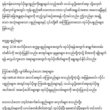
မှန်ကန်သောထုပ်ပိုးမှုပစ္စည်းကိုရွေးချယ်သည့်အခါ၊ သယ်ယူပို့ဆောင်ရေး သို့မဟုတ်
သိုလှောင်မှုအတွင်း ကုန်ပစ္စည်း၏သဘောသဘာဝ၊ ၎င်း၏အရွယ်အစား၊ အလေးချိန်နှင့်
ဖြစ်နိုင်ခြေအန္တရာယ်များကို ထည့်သွင်းစဉ်းစားရန် လိုအပ်သည်။ ဤသည်မှာ အချို့
သော အသုံးများသော ပစ္စည်းများနှင့် ၎င်းတို့၏ အကြံပြုထားသော ထုပ်ပိုးပစ္စည်းများ
ဖြစ်သည်-
စက္ကူပစ္စည်းများ-
အထူ 1CM ထက်ပိုသော စက္ကူပစ္စည်းများအတွက်၊ ထုပ်ပိုးရန်အတွက် စာရွက်စာတမ်း
တံဆိပ်ကို အသုံးပြုနိုင်သည်။ စာအုပ်များ၊ နမူနာများ စသည်တို့ကဲ့သို့ ဖိအားကို ချိုးဖျက်
ရန် မလွယ်ကူသော အရာများအတွက် ထုပ်ပိုးအိတ်များကို ရွေးချယ်နိုင်ပါသည်။
ကြွပ်ဆတ်ပြီး ပျက်စီးလွယ်သော အရာများ-
ဖန်၊ optical discs၊ အလင်းရောင်၊ ကြွေထည်များ စသည်တို့ကဲ့သို့၊ အမြန်မေးလ်၊ လိုင်း
ပစ္စည်းများ၊ အတွင်းထုပ်ပိုးမှု၊ ကြားခံပစ္စည်းများနှင့် သယ်ယူပို့ဆောင်ရေးထုပ်ပိုးမှု
အပါအဝင် အဆင့်ပေါင်းများစွာ ထုပ်ပိုးမှုနည်းလမ်းများကို အသုံးပြုသင့်သည်။
သေးငယ်သော ဟာ့ဒ်ဝဲဆက်စပ်ပစ္စည်းများ၊ ခလုတ်များ စသည်တို့။
ဤပစ္စည်းများကို ပလပ်စတစ်အိတ်ထဲတွင် ထုပ်ပိုးပြီး စုဆောင်းပြီးနောက် တင်းတင်း