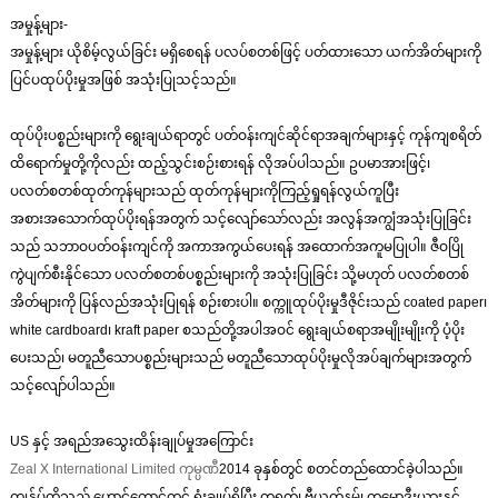
အမှုန့်များ-
အမှုန့်များ ယိုစိမ့်လွယ်ခြင်း မရှိစေရန် ပလပ်စတစ်ဖြင့် ပတ်ထားသော ယက်အိတ်များကို
ပြင်ပထုပ်ပိုးမှုအဖြစ် အသုံးပြုသင့်သည်။
ထုပ်ပိုးပစ္စည်းများကို ရွေးချယ်ရာတွင် ပတ်ဝန်းကျင်ဆိုင်ရာအချက်များနှင့် ကုန်ကျစရိတ်
ထိရောက်မှုတို့ကိုလည်း ထည့်သွင်းစဉ်းစားရန် လိုအပ်ပါသည်။ ဥပမာအားဖြင့်၊
ပလတ်စတစ်ထုတ်ကုန်များသည် ထုတ်ကုန်များကိုကြည့်ရှုရန်လွယ်ကူပြီး
အစားအသောက်ထုပ်ပိုးရန်အတွက် သင့်လျော်သော်လည်း အလွန်အကျွံအသုံးပြုခြင်း
သည် သဘာဝပတ်ဝန်းကျင်ကို အကာအကွယ်ပေးရန် အထောက်အကူမပြုပါ။ ဇီဝပြို
ကွဲပျက်စီးနိုင်သော ပလတ်စတစ်ပစ္စည်းများကို အသုံးပြုခြင်း သို့မဟုတ် ပလတ်စတစ်
အိတ်များကို ပြန်လည်အသုံးပြုရန် စဉ်းစားပါ။ စက္ကူထုပ်ပိုးမှုဒီဇိုင်းသည် coated paper၊
white cardboard၊ kraft paper စသည်တို့အပါအဝင် ရွေးချယ်စရာအမျိုးမျိုးကို ပံ့ပိုး
ပေးသည်၊ မတူညီသောပစ္စည်းများသည် မတူညီသောထုပ်ပိုးမှုလိုအပ်ချက်များအတွက်
သင့်လျော်ပါသည်။
US နှင့် အရည်အသွေးထိန်းချုပ်မှုအကြောင်း
Zeal X International Limited ကုမ္ပဏီ
2014 ခုနှစ်တွင် စတင်တည်ထောင်ခဲ့ပါသည်။
ကျွန်ုပ်တို့သည် ဟောင်ကောင်တွင် ရုံးချုပ်ရှိပြီး တရုတ်၊ ဗီယက်နမ်၊ ကမ္ဘောဒီးယားနှင့်