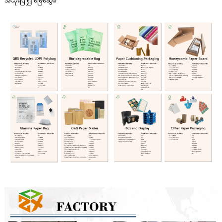
အသုံးပြု၍ မြေဆွေး၊