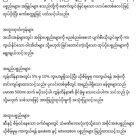
ပစ္စည်းများ၊ အမြှုပ်များ စသည်တို့ကို ဖောက်ထွင်းမြင်ရသော ပလပ်စတစ်ဖလင်ဖြင့်
ထုပ်ပိုးပြီး ကော်စက္ကူဖြင့် ပတ်သင့်ပါသည်။
အထူးထုတ်ကုန်များ
အသီးအနှံများတွင်၊ အခြားပစ္စည်းများကို မညစ်ညမ်းစေဘဲ ပျက်စီးယိုယွင်းမှုကို ကာ
ကွယ်နိုင်သော ဝါးအိတ်များ သို့မဟုတ် ခြင်းတောင်းကဲ့သို့သော ထုပ်ပိုးပစ္စည်းများကို
ရွေးချယ်သင့်သည်။
အရည်ပစ္စည်းများ-
ကွန်တိန်နာအတွင်း 5% မှ 10% ကွာဟမှုရှိသင့်ပြီး ယိုစိမ့်မှုမှ ကာကွယ်ရန် အဖုံးကို
တင်းကျပ်စွာထားသင့်သည်။ ပုလင်းတစ်ခုစီတွင် အရည်ပါရှိသော ဖန်ဗူးများသည်
ပမာဏ 500ml ထက် မပိုသင့်ပါ၊ ကွန်တိန်နာ၏ ခိုင်ခံ့မှု သေးငယ်ပါက၊ သင်သည် ပုံး
သို့မဟုတ် သစ်သားဖြင့် အားဖြည့်ထုပ်ပိုးမှုကို အသုံးပြုသင့်သည်။
အထူးပစ္စည်းများ-
ဆီနှင့် စိမ့်ဝင်နေသော ဝက်ဝံများတွင် သံမဏိဘောလုံးကဲ့သို့သော အစိုင်အခဲပစ္စည်းများ
ယိုစိမ့်မှုမှ ကာကွယ်ရန် gaskets နှင့် adsorption ပစ္စည်းများ ဖြည့်ထားသင့်သည်။