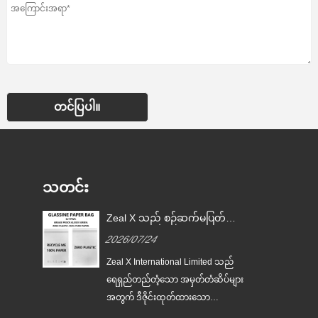
တင်ပြပါ။
သတင်း
Zeal X သည် ကမ္ဘာလုံးဆိုင်ရာ
Zeal X
မှု
ကုန်အမှတ်တံဆိပ်များ တစ်ကြိမ်
ထုပ်ပိုးမ
2026/07/22
2026/0
သုံး ပလတ်စတစ်ထုပ်ပိုးခြင်းကို
အတွက် စ
အစားထိုးရာတွင် ကူညီရန်အတွက်
စက္ကူအိ
်
ရေရှည်တည်တံ့သော ထုပ်ပိုးမှုဆိုင်ရာ
Zeal X I
စိတ်ကြိုက် Glassine စက္ကူအိတ်
ပေးသည
ျား
ကမ္ဘာလုံးဆိုင်ရာ လိုအပ်ချက်သည်
ရေရှည်တည
များကို စတင်ထုတ်လုပ်ခဲ့သည်
ဆက်လက်ကြီးထွားလာသည်နှင့်အမျှ၊ ပ
အတွက် ဒီ
ကို
ရော်ဖက်ရှင်နယ် ဂေဟစနစ်-ဖော်ရွေသော
စိတ်ကြိုက