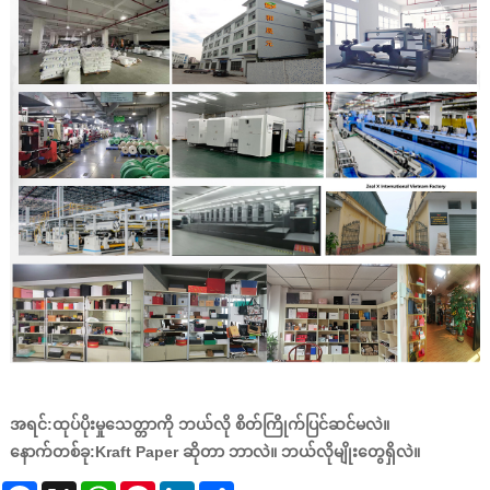
အရင်:
ထုပ်ပိုးမှုသေတ္တာကို ဘယ်လို စိတ်ကြိုက်ပြင်ဆင်မလဲ။
နောက်တစ်ခု:
Kraft Paper ဆိုတာ ဘာလဲ။ ဘယ်လိုမျိုးတွေရှိလဲ။