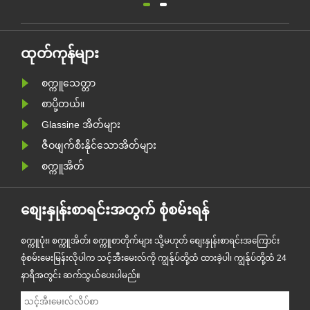
ထုပ်ပိုးမှုထုတ်လုပ်သူ Zeal X သည်
ထုတ်ဝေလ
ာ
၎င်း၏ အဆင့်မြှင့်ထားသော Custom
ပတ်ဝန်းက
စတစ်
Glassine Paper Bag စီးရီးကို တရားဝင်
ထုပ်ပိုး
ထုတ်ကုန်များ
များ
မိတ်ဆက်ခဲ့သည်။ ရိုးရာပလတ်စတစ်
ကင်းစင်သေ
စက္ကူသေတ္တာ
အိတ်များအတွက် ပရီမီယံရွေးချယ်စရာ
ကို ပံ့ပိုး
အဖြစ် ဒီ......
PPWR စဉ်
စာပို့တယ်။
Glassine အိတ်များ
ဇီဝဖျက်စီးနိုင်သောအိတ်များ
စက္ကူအိတ်
စျေးနှုန်းစာရင်းအတွက် စုံစမ်းရန်
စက္ကူပုံး၊ စက္ကူအိတ်၊ စက္ကူစာတိုက်များ သို့မဟုတ် စျေးနှုန်းစာရင်းအကြောင်း
စုံစမ်းမေးမြန်းလိုပါက သင့်အီးမေးလ်ကို ကျွန်ုပ်တို့ထံ ထားခဲ့ပါ၊ ကျွန်ုပ်တို့ထံ 24
နာရီအတွင်း ဆက်သွယ်ပေးပါမည်။