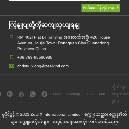
ကြှနျုပျတို့ကိုဆကျသှယျရနျ
RM 402၊ Flat B၊ Tianying အဆောက်အဦ၊ #20 Houjie
Avenue၊ Houjie Town၊ Dongguan City၊ Guangdong
Province၊ China
+86-769-85580985
christy_xiong@zealxintl.com
ကိုယ်ရေး
Links
Sitemap
RSS
XML
အချက်အလ
မူဝါဒ
မူပိုင်ခွင့် © 2023 Zeal X International Limited - စက္ကူသေတ္တာ၊ စက္ကူအိတ်
များ၊ စက္ကူစာတိုက်များ - အခွင့်အရေးအားလုံး လက်ဝယ်ရှိသည်။