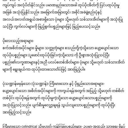
ကျပ်ကျပ် အလုံပိတ်နိုင်သည်။ ပမာဏနည်းသောအခါ ထုပ်ပိုးအိတ်ကို ပြင်ပထုပ်ပိုးမှု
အဖြစ် အသုံးပြုနိုင်သည်။ အမြောက်အမြားတွင်၊ အစိုင်အခဲဖွဲ့စည်းပုံနှင့်
အလယ်အလတ်အရွယ်အစားရှိသော ပုံးများ သို့မဟုတ် သစ်သားအိတ်များကို အသုံးပြု
သင့်ပြီး ကွက်လပ်များကို ဖြည့်စွက်ပစ္စည်းများဖြင့် ဖြည့်ပေးသင့်သည်။
ပိုလေးသည့်အရာများ-
စက်အစိတ်အပိုင်းများ၊ မှိုများ၊ သတ္တုတုံးများ စသည်တို့ကဲ့သို့သော ပျော့ပျောင်းသော
ထုပ်ပိုးပစ္စည်းများ (ပူဖောင်းထုပ်ပိုးခြင်းကဲ့သို့သော) ကို ဦးစွာအသုံးပြုသင့်ပြီး
ပစ္စည်း၏လက္ခဏာများနှင့်အညီ ပလပ်စတစ်အိတ်များ၊ ပုံးများ သို့မဟုတ် သစ်သားအိတ်
များကို ရွေးချယ်ကာ ထုပ်ပိုးထားသောတိပ်ဖြင့် အားဖြည့်ပါ။
ပုံသဏ္ဍာန်မမှန်သော (ပုံသဏ္ဍာန်)၊ ကြီးမားသော၊ နှင့် ပိုရှည်သောအရာများ-
ပျော့ပျောင်းသော အစိတ်အပိုင်းများကို ကာကွယ်ရန်အတွက် အပြည့် သို့မဟုတ် တစ်စိတ်
တစ်ပိုင်း ထုပ်ပိုးရန်အတွက် ထုပ်ပိုးမှုကဲ့သို့သော ပျော့ပျောင်းသောပစ္စည်းများကို
အသုံးပြုသင့်သည်။ ပျက်စီးမှုလျှော့ချရန် သွယ်လျသောပစ္စည်းများကို ထုပ်ပိုးပြီး
အားဖြည့်သင့်သည်။
ကြီးမားသော cylindrical သို့မဟုတ် ကုန်ကြမ်းပစ္စည်းများ- ဥပမာ-အထည်၊ သားရေ၊ ဖိနပ်