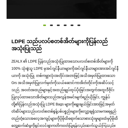
LDPE သည်ပလပ်စတစ်အိတ်များကိုပြန်လည်
အသုံးပြုသည်
ZEALX ၏ LDPE ပြန်လည်အသုံးပြုထားသောပလတ်စတစ်အိတ်များကို
100% သုံးစွဲသူ LDPE မှအင်ဂျင်နီယာများကိုအင်ဂျင်နီယာများအားအင်ဂျင်နီ
ယာကို အသုံးပြု. တစ်ကမ္ဘာလုံးအတိုင်းအတာဖြင့်အသိအမှတ်ပြုထားသော
Grs အသိအမှတ်ပြုလက်မှတ်ကိုသယ်ဆောင်ကာအိတ်တိုင်းကိုအဆိပ်သင့်
သည်, အဝတ်အထည်များနှင့်အထည်ချုပ်ထုပ်ပိုးခြင်းအတွက်အထူးဒီဇိုင်း
ပြုလုပ်ထားသောအိတ်များသည်အလွန်အမင်းမျက်ရည်ယိုခြင်း, ကျွန်ုပ်
တို့၏ပြန်လည်အသုံးပြု LDPE Bags များကိုရွေးချယ်ခြင်းအားဖြင့်အမှတ်
တံဆိပ်များသည်ပလတ်စတစ်စွန့်ပစ်ပစ္စည်းများကိုလျှော့ချရုံသာမကရေရှည်
တည်တံ့သောအလေ့အကျင့်များကိုပိုမိုထိရောက်သောစားသုံးမှုများထံမှပိုမိုထိ
တွေ့ဆက်ဆံမှုကိုရှင်းလင်းစွာကတိကဝတ်ပြုရန်လည်းဆက်သွယ်ကြသည်။