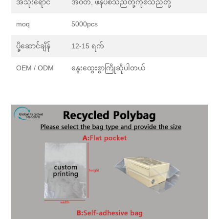
အသုံးရောင်
အဝတ်, ဖိနပ်စသည်တို့ကိုစသည်တို့
moq
5000pcs
ပို့ဆောင်ချိန်
12-15 ရက်
OEM / ODM
နွေးထွေးစွာကြိုဆိုပါတယ်