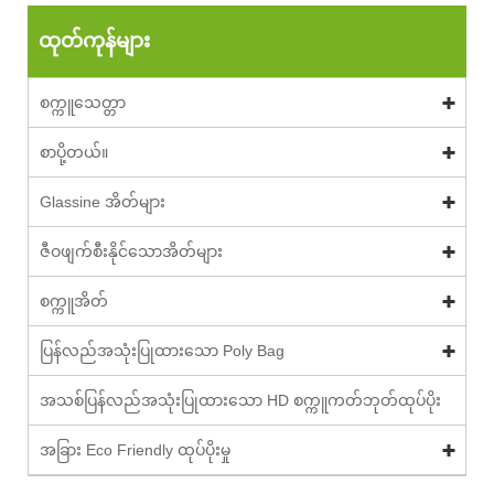
ထုတ်ကုန်များ
စက္ကူသေတ္တာ
စာပို့တယ်။
Glassine အိတ်များ
ဇီဝဖျက်စီးနိုင်သောအိတ်များ
စက္ကူအိတ်
ပြန်လည်အသုံးပြုထားသော Poly Bag
အသစ်ပြန်လည်အသုံးပြုထားသော HD စက္ကူကတ်ဘုတ်ထုပ်ပိုး
အခြား Eco Friendly ထုပ်ပိုးမှု