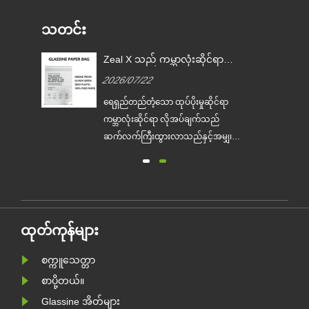
သတင်း
Zeal X သည် ကမ္ဘာလုံးဆိုင်ရာ
မှု
ကုန်အမှတ်တံဆိပ်များ တစ်ကြိမ်
2026/07/22
သုံး ပလတ်စတစ်ထုပ်ပိုးခြင်းကို
အစားထိုးရာတွင် ကူညီရန်အတွက်
်
ရေရှည်တည်တံ့သော ထုပ်ပိုးမှုဆိုင်ရာ
စိတ်ကြိုက် Glassine စက္ကူအိတ်
ျား
ကမ္ဘာလုံးဆိုင်ရာ လိုအပ်ချက်သည်
များကို စတင်ထုတ်လုပ်ခဲ့သည်
ဆက်လက်ကြီးထွားလာသည်နှင့်အမျှ၊ ပ
ကို
ရော်ဖက်ရှင်နယ် ဂေဟစနစ်-ဖော်ရွေသော
ထုပ်ပိုးမှုထုတ်လုပ်သူ Zeal X သည်
ာ
၎င်း၏ အဆင့်မြှင့်ထားသော Custom
စတစ်
Glassine Paper Bag စီးရီးကို တရားဝင်
များ
မိတ်ဆက်ခဲ့သည်။ ရိုးရာပလတ်စတစ်
ထုတ်ကုန်များ
အိတ်များအတွက် ပရီမီယံရွေးချယ်စရာ
အဖြစ် ဒီ......
စက္ကူသေတ္တာ
စာပို့တယ်။
Glassine အိတ်များ