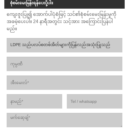
စုံစမ်းမေးမြန်းရန်ပေးပို့ပါ။
ကျေးဇူးပြု၍ အောက်ပါပုံစံဖြင့် သင်၏စုံစမ်းမေးမြန်းမှုကို
အခမဲ့ပေးပါ။ 24 နာရီအတွင်း သင့်အား အကြောင်းပြန်ပါ
မည်။