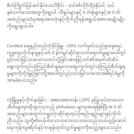
စိတ်ကြိုက်ပြင်ဆင်နိုင်သောဒီဇိုင်း - သင်၏လိုဂိုကိုပုံနှိပ်ပါ, သင်
နှစ်သက်သောအထူကိုရွေးပါ, တီရှပ်များနှင့် 0 တ်စုံများနှင့်အ 0 တ်
အထည်များထံမှအရာအားလုံးနှင့်ကိုက်ညီရန်အရွယ်အစားအမျိုးမျိုး
ကိုရွေးချယ်ပါ။
Certified ရေရှည်တည်တံ့ခိုင်မြဲမှု - GRS လက်မှတ်သည်ရှာဖွေရေး,
လူမှုရေးလိုက်နာမှုနှင့်ပတ် 0 န်းကျင်ဆိုင်ရာသက်ရောက်မှုများပေါ်တွင်
ပွင့်လင်းမြင်သာသောသတင်းပို့ခြင်းအားဖြင့်သင်၏အမှတ်တံဆိပ်
ဈေးကွက်တွင်ယုံကြည်စိတ်ချရသောစျေးကွက်တွင်ယုံကြည်စိတ်ချရ
မှုများကိုတိုးမြှင့်ခြင်းတို့အပေါ်တွင်ပွင့်လင်းမြင်သာသောအစီရင်ခံမှုကို
အာမခံပေးသည်။
လုံခြုံမှုနှင့်လိုက်နာခြင်း - အစားအစာတန်း LDPE မှပြုလုပ်ထားသော
အိတ်များမှာဆိုးရှားလှသည့် phthalates များမှအခမဲ့ဖြစ်ပြီးအ 0 တ်
အထည်များအတွက်ကမ္ဘာလုံးဆိုင်ရာထုပ်ပိုးစည်းမျဉ်းများနှင့်ကိုက်
ညီသည်။ သူတို့၏ပေါ့ပါးသောသဘောသဘာဝသည်သယ်ယူပို့ဆောင်
ရေးကုန်ကျစရိတ်နှင့်ကာဗွန်ထုတ်လွှတ်မှုများကိုလျှော့ချပေးသည်။