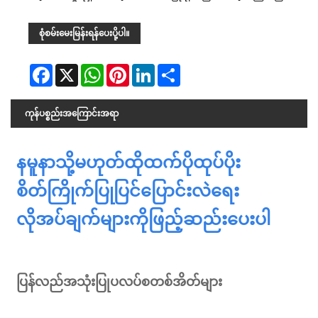
စုံစမ်းမေးမြန်းရန်ပေးပို့ပါ။
Facebook
X
WhatsApp
Pinterest
LinkedIn
Share
ကုန်ပစ္စည်းအကြောင်းအရာ
နမူနာသို့မဟုတ်ထိုထက်ပိုထုပ်ပိုး
စိတ်ကြိုက်ပြုပြင်ပြောင်းလဲရေး
လိုအပ်ချက်များကိုဖြည့်ဆည်းပေးပါ
ပြန်လည်အသုံးပြုပလပ်စတစ်အိတ်များ