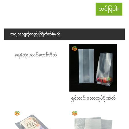
သငျသညျကိုလည်းကြိုက်လိမ့်မည်
ရေခဲတုံးပလပ်စတစ်အိတ်
ရှင်းလင်းသောထုပ်ပိုးအိတ်