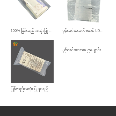
100% ပြန်လည်အသုံးပြု LDPE အိတ်
ပွင့်လင်းပလတ်စတစ် LDPE အိတ်များ
ပြန်လည်အသုံးပြုရသည့် PE Transparent ထုပ်ပိုးအိတ်
ပွင့်လင်းသောပျော့ပျောင်းသောအိတ်ကပ်အိတ်