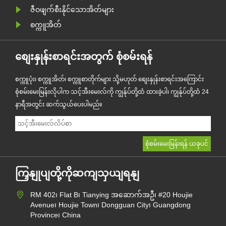
ဇီဝဖျက်စီးနိုင်သောအိတ်များ
စက္ကူအိတ်
စျေးနှုန်းစာရင်းအတွက် စုံစမ်းရန်
စက္ကူပုံး၊ စက္ကူအိတ်၊ စက္ကူစာတိုက်များ သို့မဟုတ် စျေးနှုန်းစာရင်းအကြောင်း
စုံစမ်းမေးမြန်းလိုပါက သင့်အီးမေးလ်ကို ကျွန်ုပ်တို့ထံ ထားခဲ့ပါ၊ ကျွန်ုပ်တို့ထံ 24
နာရီအတွင်း ဆက်သွယ်ပေးပါမည်။
ကြှနျုပျတို့ကိုဆကျသှယျရနျ
RM 402၊ Flat B၊ Tianying အဆောက်အဦ၊ #20 Houjie
Avenue၊ Houjie Town၊ Dongguan City၊ Guangdong
Province၊ China