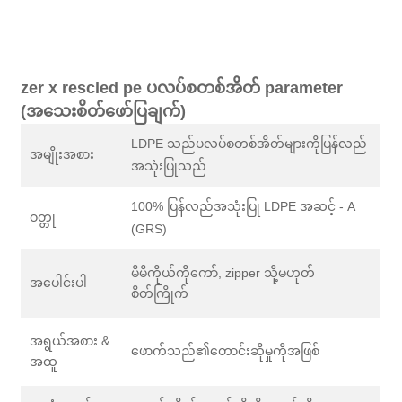
zer x rescled pe ပလပ်စတစ်အိတ် parameter
(အသေးစိတ်ဖော်ပြချက်)
LDPE သည်ပလပ်စတစ်အိတ်များကိုပြန်လည်
အမျိုးအစား
အသုံးပြုသည်
100% ပြန်လည်အသုံးပြု LDPE အဆင့် - A
ဝတ္တု
(GRS)
မိမိကိုယ်ကိုကော်, zipper သို့မဟုတ်
အပေါင်းပါ
စိတ်ကြိုက်
အရွယ်အစား &
ဖောက်သည်၏တောင်းဆိုမှုကိုအဖြစ်
အထူ