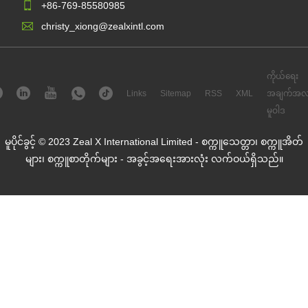
+86-769-85580985
christy_xiong@zealxintl.com
ကိုယ်ရေး
Links
Sitemap
RSS
XML
အချက်အလ
မူဝါဒ
မူပိုင်ခွင့် © 2023 Zeal X International Limited - စက္ကူသေတ္တာ၊ စက္ကူအိတ်
များ၊ စက္ကူစာတိုက်များ - အခွင့်အရေးအားလုံး လက်ဝယ်ရှိသည်။