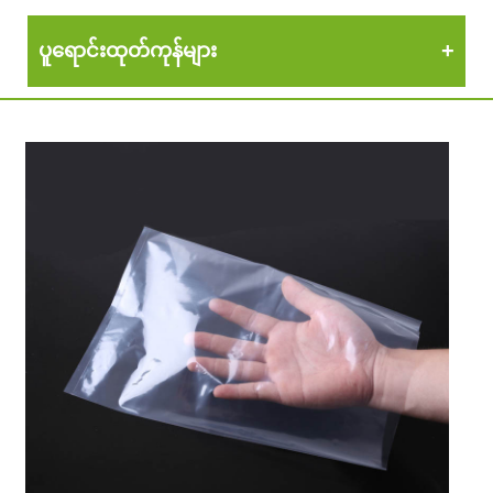
ပူရောင်းထုတ်ကုန်များ