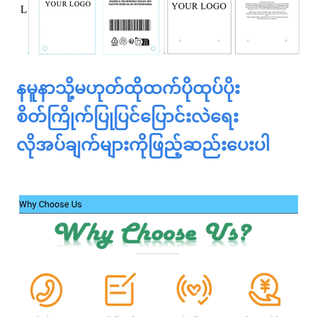
နမူနာသို့မဟုတ်ထိုထက်ပိုထုပ်ပိုး
စိတ်ကြိုက်ပြုပြင်ပြောင်းလဲရေး
လိုအပ်ချက်များကိုဖြည့်ဆည်းပေးပါ