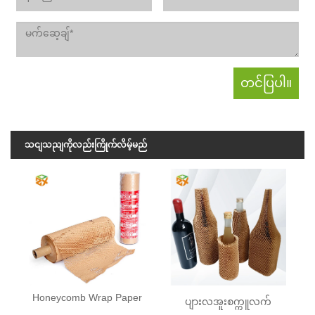
သငျသညျကိုလည်းကြိုက်လိမ့်မည်
Honeycomb Wrap Paper
ပျားလအူးစက္ကူလက်