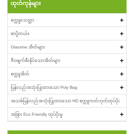
ထုတ်ကုန်များ
စက္ကူသေတ္တာ
စာပို့တယ်။
Glassine အိတ်များ
ဇီဝဖျက်စီးနိုင်သောအိတ်များ
စက္ကူအိတ်
ပြန်လည်အသုံးပြုထားသော Poly Bag
အသစ်ပြန်လည်အသုံးပြုထားသော HD စက္ကူကတ်ဘုတ်ထုပ်ပိုး
အခြား Eco Friendly ထုပ်ပိုးမှု