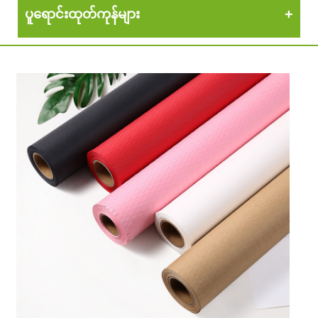
ပူရောင်းထုတ်ကုန်များ