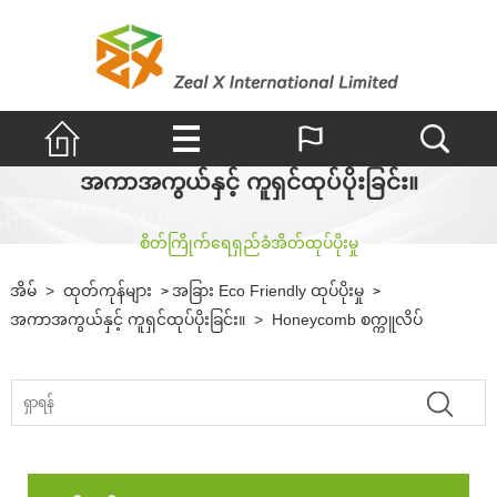
အကာအကွယ်နှင့် ကူရှင်ထုပ်ပိုးခြင်း။
စိတ်ကြိုက်ရေရှည်ခံအိတ်ထုပ်ပိုးမှု
အိမ်
>
ထုတ်ကုန်များ
အခြား Eco Friendly ထုပ်ပိုးမှု
>
>
အကာအကွယ်နှင့် ကူရှင်ထုပ်ပိုးခြင်း။
>
Honeycomb စက္ကူလိပ်