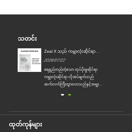
သတင်း
Zeal X သည် ကမ္ဘာလုံးဆိုင်ရာ
မှု
ကုန်အမှတ်တံဆိပ်များ တစ်ကြိမ်
2026/07/22
သုံး ပလတ်စတစ်ထုပ်ပိုးခြင်းကို
အစားထိုးရာတွင် ကူညီရန်အတွက်
်
ရေရှည်တည်တံ့သော ထုပ်ပိုးမှုဆိုင်ရာ
စိတ်ကြိုက် Glassine စက္ကူအိတ်
ျား
ကမ္ဘာလုံးဆိုင်ရာ လိုအပ်ချက်သည်
များကို စတင်ထုတ်လုပ်ခဲ့သည်
ဆက်လက်ကြီးထွားလာသည်နှင့်အမျှ၊ ပ
ကို
ရော်ဖက်ရှင်နယ် ဂေဟစနစ်-ဖော်ရွေသော
ထုပ်ပိုးမှုထုတ်လုပ်သူ Zeal X သည်
ာ
၎င်း၏ အဆင့်မြှင့်ထားသော Custom
စတစ်
Glassine Paper Bag စီးရီးကို တရားဝင်
များ
မိတ်ဆက်ခဲ့သည်။ ရိုးရာပလတ်စတစ်
ထုတ်ကုန်များ
အိတ်များအတွက် ပရီမီယံရွေးချယ်စရာ