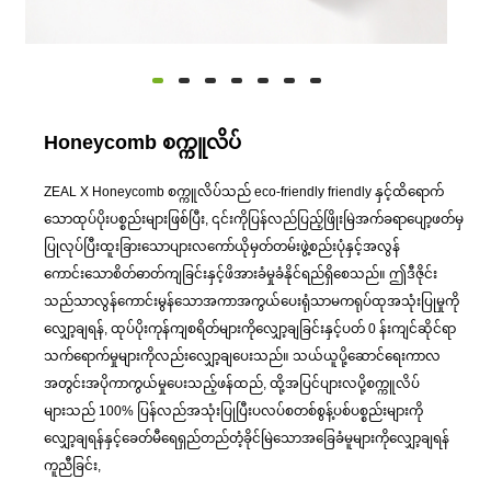
Honeycomb စက္ကူလိပ်
ZEAL X Honeycomb စက္ကူလိပ်သည် eco-friendly friendly နှင့်ထိရောက်
သောထုပ်ပိုးပစ္စည်းများဖြစ်ပြီး, ၎င်းကိုပြန်လည်ပြည့်ဖြိုးမြဲအက်ခရာပျော့ဖတ်မှ
ပြုလုပ်ပြီးထူးခြားသောပျားလကော်ယိုမှတ်တမ်းဖွဲ့စည်းပုံနှင့်အလွန်
ကောင်းသောစိတ်ဓာတ်ကျခြင်းနှင့်ဖိအားခံမှုခံနိုင်ရည်ရှိစေသည်။ ဤဒီဇိုင်း
သည်သာလွန်ကောင်းမွန်သောအကာအကွယ်ပေးရုံသာမကရုပ်ထုအသုံးပြုမှုကို
လျှော့ချရန်, ထုပ်ပိုးကုန်ကျစရိတ်များကိုလျှော့ချခြင်းနှင့်ပတ် 0 န်းကျင်ဆိုင်ရာ
သက်ရောက်မှုများကိုလည်းလျှော့ချပေးသည်။ သယ်ယူပို့ဆောင်ရေးကာလ
အတွင်းအပိုကာကွယ်မှုပေးသည့်ဖန်ထည်, ထို့အပြင်ပျားလပို့စက္ကူလိပ်
များသည် 100% ပြန်လည်အသုံးပြုပြီးပလပ်စတစ်စွန့်ပစ်ပစ္စည်းများကို
လျှော့ချရန်နှင့်ခေတ်မီရေရှည်တည်တံ့ခိုင်မြဲသောအခြေခံမူများကိုလျှော့ချရန်
ကူညီခြင်း,