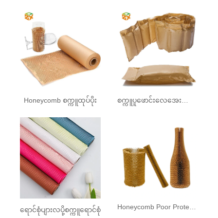
Honeycomb စက္ကူထုပ်ပိုး
စက္ကူပူဖောင်းလေအေးပေးစက်
Honeycomb Poor Protector
ရောင်စုံပျားလပို့စက္ကူရောင်စုံ