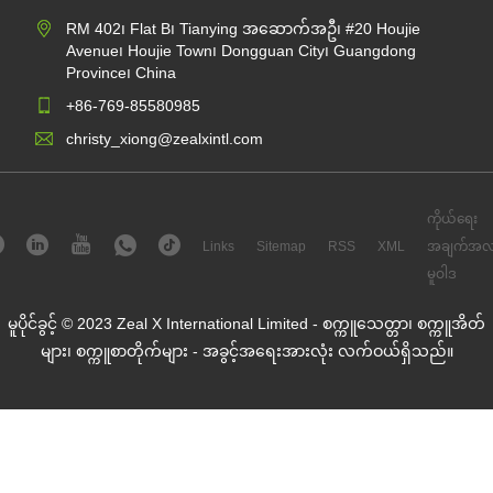
RM 402၊ Flat B၊ Tianying အဆောက်အဦ၊ #20 Houjie
Avenue၊ Houjie Town၊ Dongguan City၊ Guangdong
Province၊ China
+86-769-85580985
christy_xiong@zealxintl.com
ကိုယ်ရေး
Links
Sitemap
RSS
XML
အချက်အလ
မူဝါဒ
မူပိုင်ခွင့် © 2023 Zeal X International Limited - စက္ကူသေတ္တာ၊ စက္ကူအိတ်
များ၊ စက္ကူစာတိုက်များ - အခွင့်အရေးအားလုံး လက်ဝယ်ရှိသည်။