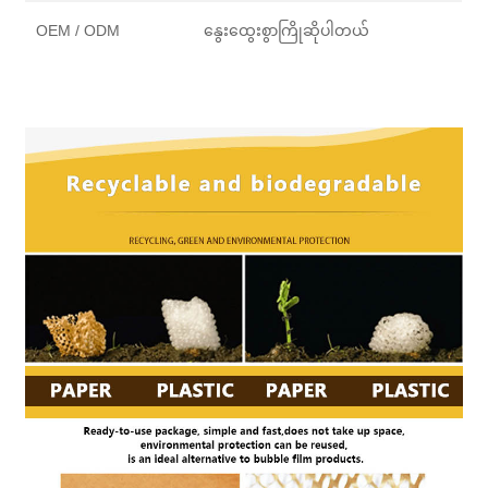
OEM / ODM
နွေးထွေးစွာကြိုဆိုပါတယ်