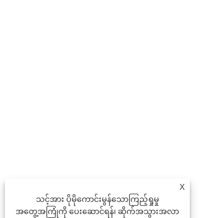
X
သင့်အား ပိုမိုကောင်းမွန်သောကြည့်ရှုမှု
အတွေ့အကြုံကို ပေးဆောင်ရန်၊ ဆိုက်အသွားအလာ