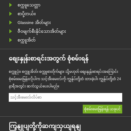
အဖြစ် ဒီ......
စက္ကူသေတ္တာ
စာပို့တယ်။
Glassine အိတ်များ
ဇီဝဖျက်စီးနိုင်သောအိတ်များ
စက္ကူအိတ်
စျေးနှုန်းစာရင်းအတွက် စုံစမ်းရန်
စက္ကူပုံး၊ စက္ကူအိတ်၊ စက္ကူစာတိုက်များ သို့မဟုတ် စျေးနှုန်းစာရင်းအကြောင်း
စုံစမ်းမေးမြန်းလိုပါက သင့်အီးမေးလ်ကို ကျွန်ုပ်တို့ထံ ထားခဲ့ပါ၊ ကျွန်ုပ်တို့ထံ 24
နာရီအတွင်း ဆက်သွယ်ပေးပါမည်။
ကြှနျုပျတို့ကိုဆကျသှယျရနျ