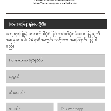
စုံစမ်းမေးမြန်းရန်ပေးပို့ပါ။
ကျေးဇူးပြု၍ အောက်ပါပုံစံဖြင့် သင်၏စုံစမ်းမေးမြန်းမှုကို
အခမဲ့ပေးပါ။ 24 နာရီအတွင်း သင့်အား အကြောင်းပြန်ပါ
မည်။