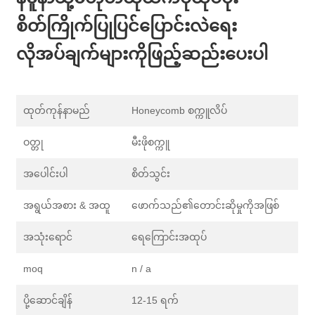
စိတ်ကြိုက်ပြုပြင်ပြောင်းလဲရေး
လိုအပ်ချက်များကိုဖြည့်ဆည်းပေးပါ
ထုတ်ကုန်နာမည်
Honeycomb စက္ကူလိပ်
ဝတ္တု
မီးဖိုစက္ကူ
အပေါင်းပါ
စိတ်သွင်း
အရွယ်အစား & အထူ
ဖောက်သည်၏တောင်းဆိုမှုကိုအဖြစ်
အသုံးရောင်
ရေကြောင်းအထုပ်
moq
n / a
ပို့ဆောင်ချိန်
12-15 ရက်