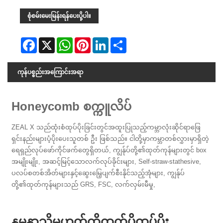
စုံစမ်းမေးမြန်းရန်ပေးပို့ပါ။
Facebook
X
WhatsApp
Pinterest
LinkedIn
Share
ကုန်ပစ္စည်းအကြောင်းအရာ
Honeycomb စက္ကူလိပ်
ZEAL X သည်ထုံးစံထုပ်ပိုးခြင်းတွင်အထူးပြုသည့်ကမ္ဘာလုံးဆိုင်ရာဖြေ
ရှင်းနည်းများပံ့ပိုးပေးသူတစ် ဦး ဖြစ်သည်။ ငါတို့မှာကမ္ဘာတစ်လွှားမှာရှိတဲ့
ရေရှည်လုပ်ဖော်ကိုင်ဖက်တွေရှိတယ်, ကျွန်ုပ်တို့၏ထုတ်ကုန်များတွင် box
အမျိုးမျိုး, အဆင့်မြင့်သောလက်လုပ်ခိုင်းများ, Self-straw-stathesive,
ပလပ်စတစ်အိတ်များနှင့်ဆွေးမြေ့ပျက်စီးနိုင်သည့်အုံများ, ကျွန်ုပ်
တို့၏ထုတ်ကုန်များသည် GRS, FSC, လက်လှမ်းမီမှု,
နမူနာသို့မဟုတ်ထိုထက်ပိုထုပ်ပိုး