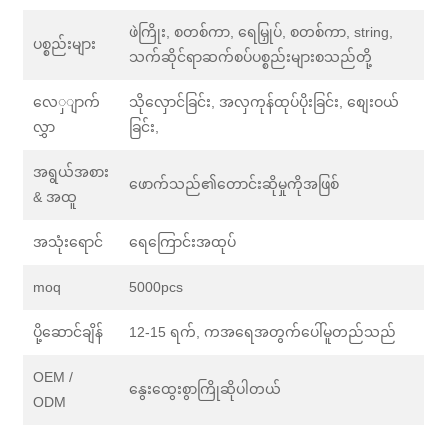
ဖဲကြိုး, စတစ်ကာ, ရေမြှုပ်, စတစ်ကာ, string,
ပစ္စည်းများ
သက်ဆိုင်ရာဆက်စပ်ပစ္စည်းများစသည်တို့
လေှျာက်
သိုလှောင်ခြင်း, အလှကုန်ထုပ်ပိုးခြင်း, စျေးဝယ်
လွှာ
ခြင်း,
အရွယ်အစား
ဖောက်သည်၏တောင်းဆိုမှုကိုအဖြစ်
& အထူ
အသုံးရောင်
ရေကြောင်းအထုပ်
moq
5000pcs
ပို့ဆောင်ချိန်
12-15 ရက်, ကအရေအတွက်ပေါ်မူတည်သည်
OEM /
နွေးထွေးစွာကြိုဆိုပါတယ်
ODM