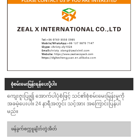
စုံစမ်းမေးမြန်းရန်ပေးပို့ပါ။
ကျေးဇူးပြု၍ အောက်ပါပုံစံဖြင့် သင်၏စုံစမ်းမေးမြန်းမှုကို
အခမဲ့ပေးပါ။ 24 နာရီအတွင်း သင့်အား အကြောင်းပြန်ပါ
မည်။