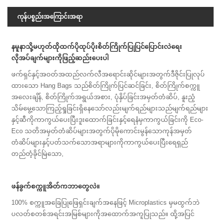
ကုန်ပစ္စည်းအကြောင်းအရာ
နမူနာသို့မဟုတ်ထိုထက်ပိုထုပ်ပိုးစိတ်ကြိုက်ပြုပြင်ပြောင်းလဲရေး
လိုအပ်ချက်များကိုဖြည့်ဆည်းပေးပါ
ဖက်ရှင်နှင့်အဝတ်အထည်လက်လီအရောင်းဆိုင်များအတွက်ဒီဇိုင်းပြုလုပ်
ထားသော Hang Bags သည်စိတ်ကြိုက်ပြင်ဆင်ခြင်း, စိတ်ကြိုက်စက္ကူ
အလေးချိန်, စိတ်ကြိုက်အရွယ်အစား, ပုံနှိပ်ခြင်းအမှတ်တံဆိပ်, နူးညံ့
သိမ်မွေ့သောကြည့်ရှုခြင်းရှိနေသော်လည်းမျက်ရည်များသည်မျက်ရည်များ
နှင့်ဆီကိုကာကွယ်ပေးပြီးဒူးထောက်ခြင်းနှင့်ရေနံမှကာကွယ်ခြင်းကို Eco-
Eco သတိအမှတ်တံဆိပ်များအတွက်ပိုမိုကောင်းမွန်သောကုန်အမှတ်
တံဆိပ်များနှင့်ပတ်သက်သောအရာများကိုကာကွယ်ပေးပြီးရေရှည်
တည်တံ့ခိုင်မြဲသော,
ဖန်ခွက်စက္ကူအိတ်ကဘာတွေလဲ။
100% စက္ကူအခြေပြုဖြေရှင်းချက်အနေဖြင့် Microplastics မှမထွက်ဘဲ
ပလတ်စတစ်အရင်းအမြစ်များကိုအထောက်အကူပြုသည်။ ထို့အပြင်