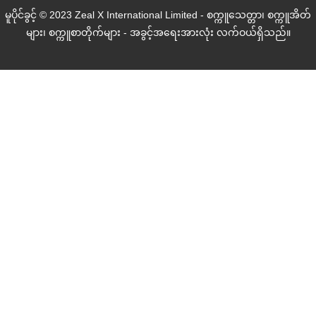
မူပိုင်ခွင့် © 2023 Zeal X International Limited - စက္ကူသေတ္တာ၊ စက္ကူအိတ်
များ၊ စက္ကူစာတိုက်များ - အခွင့်အရေးအားလုံး လက်ဝယ်ရှိသည်။