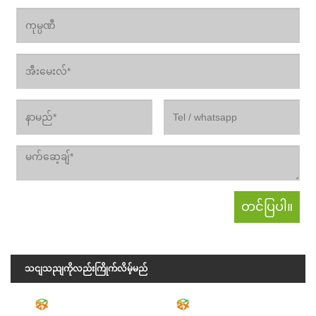
သငျသညျကိုလည်းကြိုက်လိမ့်မည်