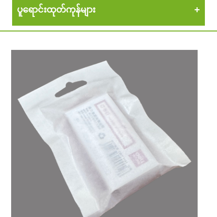
ပူရောင်းထုတ်ကုန်များ