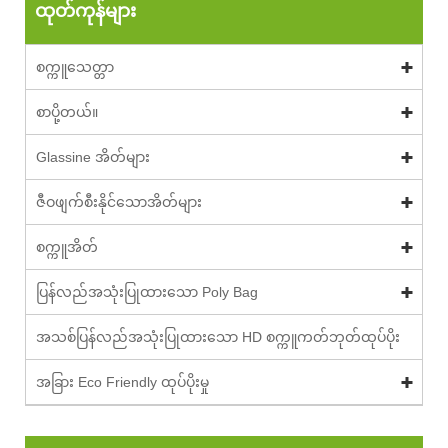
ထုတ်ကုန်များ
စက္ကူသေတ္တာ
စာပို့တယ်။
Glassine အိတ်များ
ဇီဝဖျက်စီးနိုင်သောအိတ်များ
စက္ကူအိတ်
ပြန်လည်အသုံးပြုထားသော Poly Bag
အသစ်ပြန်လည်အသုံးပြုထားသော HD စက္ကူကတ်ဘုတ်ထုပ်ပိုး
အခြား Eco Friendly ထုပ်ပိုးမှု