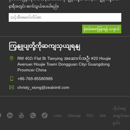
နာရီအတွင်း ဆက်သွယ်ပေးပါမည်။
ကြှနျုပျတို့ကိုဆကျသှယျရနျ
RM 402၊ Flat B၊ Tianying အဆောက်အဦ၊ #20 Houjie
Avenue၊ Houjie Town၊ Dongguan City၊ Guangdong
Province၊ China
+86-769-85580985
christy_xiong@zealxintl.com
ကိုယ်ရေး
Links
Sitemap
RSS
XML
အချက်အလ
မူဝါဒ