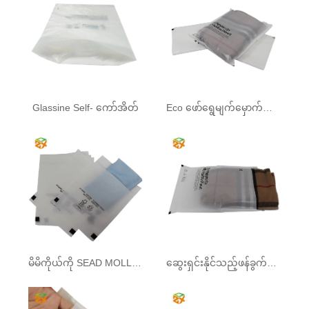
Glassine Self- ကော်အိတ်
Eco ဖော်ရွေမျက်မှောက်ခေတ်စာအိတ်
မိမိကိုယ်ကို SEAD MOLLINE BAM
ဆွေးရှင်းနိုင်သည့်ဖန်ခွက်စက္ကူအိတ်