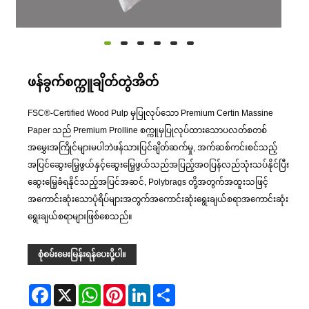
ဖန်ခွက်စက္ကူချိတ်တွဲအိတ်
FSC®-Certified Wood Pulp မှပြုလုပ်သော Premium Certin Massine
Paper သည် Premium Prolline စက္ကူမှပြုလုပ်ထားသောပလတ်စတစ်
အမွှေးအကြိုင်များမပါဘဲဖန်သားပြင်ချိတ်ဆက်မှု, အက်ဆစ်ကင်းစင်သည့်
အပြင်ဆွေးမြေ့ဖွယ်နှင့်ဆွေးမြေ့ဖွယ်သည်အပြည့်အဝပြန်လည်သုံးသပ်နိုင်ပြီး
ဆွေးမြေ့ခံရနိုင်သည့်အပြင်အဆင်, Polybrags တို့အတွက်အထူးသဖြင့်
အကောင်းဆုံးသောပုံရိပ်များအတွက်အကောင်းဆုံးရွေးချယ်စရာအကောင်းဆုံး
ရွေးချယ်စရာများဖြစ်စေသည်။
စုံစမ်းမေးမြန်းရန်ပေးပို့ပါ။
Facebook
X
WhatsApp
Pinterest
LinkedIn
Share