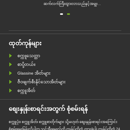
များကို စတင်ထုတ်လုပ်ခဲ့သည်
ဆက်လက်ကြီးထွားလာသည်နှင့်အမျှ၊ ပ
ကို
ရော်ဖက်ရှင်နယ် ဂေဟစနစ်-ဖော်ရွေသော
ထုပ်ပိုးမှုထုတ်လုပ်သူ Zeal X သည်
ာ
၎င်း၏ အဆင့်မြှင့်ထားသော Custom
စတစ်
Glassine Paper Bag စီးရီးကို တရားဝင်
များ
မိတ်ဆက်ခဲ့သည်။ ရိုးရာပလတ်စတစ်
ထုတ်ကုန်များ
အိတ်များအတွက် ပရီမီယံရွေးချယ်စရာ
အဖြစ် ဒီ......
စက္ကူသေတ္တာ
စာပို့တယ်။
Glassine အိတ်များ
ဇီဝဖျက်စီးနိုင်သောအိတ်များ
စက္ကူအိတ်
စျေးနှုန်းစာရင်းအတွက် စုံစမ်းရန်
စက္ကူပုံး၊ စက္ကူအိတ်၊ စက္ကူစာတိုက်များ သို့မဟုတ် စျေးနှုန်းစာရင်းအကြောင်း
စုံစမ်းမေးမြန်းလိုပါက သင့်အီးမေးလ်ကို ကျွန်ုပ်တို့ထံ ထားခဲ့ပါ၊ ကျွန်ုပ်တို့ထံ 24