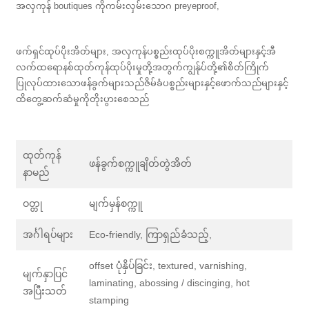
အလှကုန် boutiques ကိုကမ်းလှမ်းသောဂ preyeproof,
ဖက်ရှင်ထုပ်ပိုးအိတ်များ, အလှကုန်ပစ္စည်းထုပ်ပိုးစက္ကူအိတ်များနှင့်အီ
လက်ထရောနစ်ထုတ်ကုန်ထုပ်ပိုးမှုတို့အတွက်ကျွန်ုပ်တို့၏စိတ်ကြိုက်
ပြုလုပ်ထားသောဖန်ခွက်များသည်ဇိမ်ခံပစ္စည်းများနှင့်ဖောက်သည်များနှင့်
ထိတွေ့ဆက်ဆံမှုကိုတိုးပွားစေသည်
ထုတ်ကုန်
ဖန်ခွက်စက္ကူချိတ်တွဲအိတ်
နာမည်
ဝတ္တု
မျက်မှန်စက္ကူ
အင်္ဂါရပ်များ
Eco-friendly, ကြာရှည်ခံသည့်,
offset ပုံနှိပ်ခြင်း, textured, varnishing,
မျက်နှာပြင်
laminating, abossing / discinging, hot
အပြီးသတ်
stamping