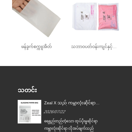
ဖန်ခွက်စက္ကူအိတ်
သဘာဝပတ်ဝန်းကျင်နှင့်လိုက်ဖက်သော Glassine Mailer
သတင်း
Zeal X သည် ကမ္ဘာလုံးဆိုင်ရာ
မှု
ကုန်အမှတ်တံဆိပ်များ တစ်ကြိမ်
2026/07/22
သုံး ပလတ်စတစ်ထုပ်ပိုးခြင်းကို
အစားထိုးရာတွင် ကူညီရန်အတွက်
်
ရေရှည်တည်တံ့သော ထုပ်ပိုးမှုဆိုင်ရာ
စိတ်ကြိုက် Glassine စက္ကူအိတ်
ျား
ကမ္ဘာလုံးဆိုင်ရာ လိုအပ်ချက်သည်