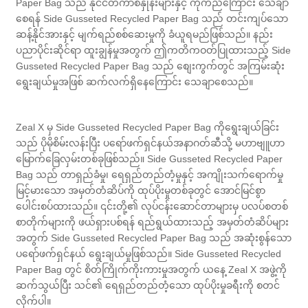
Paper Bag သည် နိုင်ငံတကာစံနှုန်းများနှင့် ကိုက်ညီကြောင်း သေချာ
စေရန် Side Gusseted Recycled Paper Bag သည် တင်းကျပ်သော
ဆန့်နိုင်အားနှင့် မျက်ရည်စစ်ဆေးမှုကို ခံယူရမည်ဖြစ်သည်။ နည်း
ပညာပိုင်းဆိုင်ရာ ထူးချွန်မှုအတွက် ဤကတိကဝတ်ပြုထားသည့် Side
Gusseted Recycled Paper Bag သည် စျေးကွက်တွင် အကြမ်းဆုံး
ရွေးချယ်မှုအဖြစ် ဆက်လက်ရှိနေကြောင်း သေချာစေသည်။
Zeal X မှ Side Gusseted Recycled Paper Bag ကိုရွေးချယ်ခြင်း
သည် ပိုမိုစိမ်းလန်းပြီး ပရော်ဖက်ရှင်နယ်အနာဂတ်ဆီသို့ မဟာဗျူဟာ
မြောက်ခြေလှမ်းတစ်ခုဖြစ်သည်။ Side Gusseted Recycled Paper
Bag သည် တာရှည်ခံမှု၊ ရေရှည်တည်တံ့မှုနှင့် အကျိုးသက်ရောက်မှု
မြင့်မားသော အမှတ်တံဆိပ်ကို ထုပ်ပိုးမှုတစ်ခုတွင် အောင်မြင်စွာ
ပေါင်းစပ်ထားသည်။ ၎င်းတို့၏ လုပ်ငန်းဆောင်တာများမှ ပလပ်စတစ်
စာတိုက်များကို ဖယ်ရှားပစ်ရန် ရည်ရွယ်ထားသည့် အမှတ်တံဆိပ်များ
အတွက် Side Gusseted Recycled Paper Bag သည် အဆုံးစွန်သော
ပရော်ဖက်ရှင်နယ် ရွေးချယ်မှုဖြစ်သည်။ Side Gusseted Recycled
Paper Bag တွင် စိတ်ကြိုက်ကိုးကားမှုအတွက် ယနေ့ Zeal X အဖွဲ့ကို
ဆက်သွယ်ပြီး သင်၏ ရေရှည်တည်တံ့သော ထုပ်ပိုးမှုခရီးကို စတင်
လိုက်ပါ။