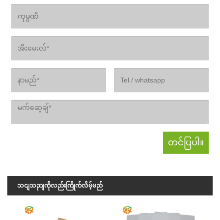
သငျသညျကိုလည်းကြိုက်လိမ့်မည်