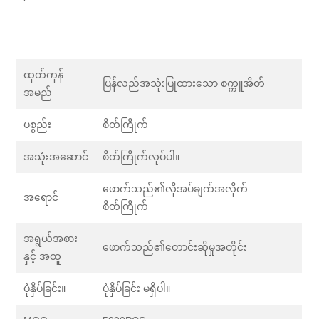
ထုတ်ကုန်
ပြန်လည်အသုံးပြုထားသော စက္ကူအိတ်
အမည်
ပစ္စည်း
စိတ်ကြိုက်
အသုံးအဆောင်
စိတ်ကြိုက်လုပ်ပါ။
ဖောက်သည်၏လိုအပ်ချက်အလိုက်
အရောင်
စိတ်ကြိုက်
အရွယ်အစား
ဖောက်သည်၏တောင်းဆိုမှုအတိုင်း
နှင့် အထူ
ပုံနှိပ်ခြင်း။
ပုံနှိပ်ခြင်း မရှိပါ။