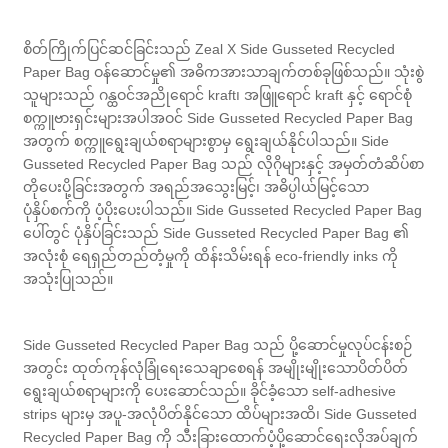
စိတ်ကြိုက်ပြင်ဆင်ခြင်းသည် Zeal X Side Gusseted Recycled
Paper Bag ဝန်ဆောင်မှု၏ အဓိကအားသာချက်တစ်ခုဖြစ်သည်။ သုံးစွဲ
သူများသည် ဂန္ထဝင်အညိုရောင် kraft၊ အဖြူရောင် kraft နှင့် ရောင်စုံ
စက္ကူဗားရှင်းများအပါအဝင် Side Gusseted Recycled Paper Bag
အတွက် စက္ကူရွေးချယ်စရာများစွာမှ ရွေးချယ်နိုင်ပါသည်။ Side
Gusseted Recycled Paper Bag သည် လိုဂိုများနှင့် အမှတ်တံဆိပ်စာ
တိုပေးပို့ခြင်းအတွက် အရည်အသွေးမြင့်၊ အဓိပ္ပါယ်မြင့်သော
ပုံနှိပ်စက်ကို ပံ့ပိုးပေးပါသည်။ Side Gusseted Recycled Paper Bag
ပေါ်တွင် ပုံနှိပ်ခြင်းသည် Side Gusseted Recycled Paper Bag ၏
အလုံးစုံ ရေရှည်တည်တံ့မှုကို ထိန်းသိမ်းရန် eco-friendly inks ကို
အသုံးပြုသည်။
Side Gusseted Recycled Paper Bag သည် ပို့ဆောင်မှုလုပ်ငန်းစဉ်
အတွင်း ထုတ်ကုန်လုံခြုံရေးသေချာစေရန် အမျိုးမျိုးသောပိတ်ပိတ်
ရွေးချယ်စရာများကို ပေးဆောင်သည်။ ခိုင်ခံ့သော self-adhesive
strips များမှ အပူ-အလုံပိတ်နိုင်သော ထိပ်များအထိ၊ Side Gusseted
Recycled Paper Bag ကို သီးခြားထောက်ပံ့ပို့ဆောင်ရေးလိုအပ်ချက်