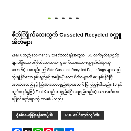
စိတ်ကြိုက်ဘေးထွက် Gusseted Recycled စက္ကူ
အိတ်များ
Zeal X သည် eco-friendly သင်္ဘောတင်ရန်အတွက် FSC လက်မှတ်ရပစ္စည်း
များပါရှိသော ပရီမီယံဘေးထွက် ကူဆက်ထားသော စက္ကူအိတ်များကို
ထောက်ပံ့ပေးသည်။ ဤ Side Gusseted Recycled Paper Bags များသည်
တိုးချဲ့နိုင်သော စွမ်းရည်နှင့် အမျိုးမျိုးသော ပိတ်စများကို ပေးစွမ်းနိုင်ပြီး၊
အဝတ်အထည်နှင့် ကြီးမားသောပစ္စည်းများအတွက် ပြီးပြည့်စုံပါသည်။ 10 နှစ်
ကျွမ်းကျင်မှုဖြင့် Zeal X သည် တာရှည်ခံပြီး ရေရှည်တည်တံ့သော လက်ကား
ဖြေရှင်းနည်းများကို အာမခံပါသည်။
စုံစမ်းမေးမြန်းရန်ပေးပို့ပါ။
PDF ဒေါင်းလုဒ်လုပ်ပါ။
Facebook
X
WhatsApp
Pinterest
LinkedIn
Share