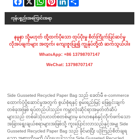
ကုန်ပစ္စည်းအကြောင်းအရာ
နမူနာ သို့မဟုတ် ထို့ထက်ပိုသော ထုပ်ပိုးမှု စိတ်ကြိုက်ပြင်ဆင်မှု
လိုအပ်ချက်များ အတွက်၊ ကျေးဇူးပြု၍ ကျွန်ုပ်တို့ထံ ဆက်သွယ်ပါ။
WhatsApp: +86 13798707147
WeChat: 13798707147
Side Gusseted Recycled Paper Bag သည် ခေတ်မီ e-commerce
ထောက်ပံ့ပို့ဆောင်မှုအတွက် စွယ်စုံရနှင့် စွမ်းရည်မြင့် ဖြေရှင်းချက်
တစ်ခုအဖြစ် ရပ်တည်ပါသည်။ ကမ္ဘာလုံးဆိုင်ရာအမှတ်တံဆိပ်
များသည် တစ်ခါသုံးပလတ်စတစ်များမှ ဂေဟစနစ်နှင့်လိုက်ဖက်သော
အခြားရွေးချယ်စရာများအဖြစ်သို့ ကူးပြောင်းလာသည်နှင့်အမျှ Side
Gusseted Recycled Paper Bag သည် ခိုင်မာပြီး ယုံကြည်စိတ်ချရ
သော အစားထိုးမှုကို ပံ့ပိုးပေးပါသည်။ Side Gusseted Recycled