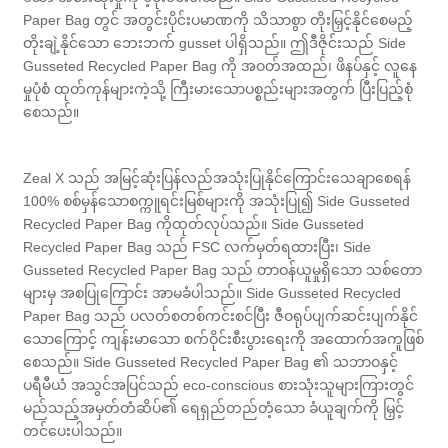
Paper Bag တွင် အတွင်းပိုင်းပမာဏကို သိသာစွာ တိုးမြှင့်နိုင်စေမည့်
တိုးချဲ့နိုင်သော ဘေးဘက် gusset ပါရှိသည်။ ဤဒီဇိုင်းသည် Side
Gusseted Recycled Paper Bag ကို အဝတ်အထည်၊ ဖိနပ်နှင့် လူနေ
မှုပုံစံ ထုတ်ကုန်များကဲ့သို့ ကြီးမားသောပစ္စည်းများအတွက် ပြီးပြည့်စုံ
စေသည်။
Zeal X သည် အမြင့်ဆုံးပြန်လည်အသုံးပြုနိုင်ကြောင်းသေချာစေရန်
100% စစ်မှန်သောစက္ကူရင်းမြစ်များကို အသုံးပြု၍ Side Gusseted
Recycled Paper Bag ကိုထုတ်လုပ်သည်။ Side Gusseted
Recycled Paper Bag သည် FSC လက်မှတ်ရထားပြီး၊ Side
Gusseted Recycled Paper Bag သည် တာဝန်ယူမှုရှိသော သစ်တော
များမှ အစပြုကြောင်း အာမခံပါသည်။ Side Gusseted Recycled
Paper Bag သည် ပလတ်စတစ်ကင်းစင်ပြီး ဇီဝရုပ်ပျက်ဆင်းပျက်နိုင်
သောကြောင့် ကျန်းမာသော စက်ဝိုင်းစီးပွားရေးကို အထောက်အကူဖြစ်
စေသည်။ Side Gusseted Recycled Paper Bag ၏ သဘာဝနှင့်
ပရီမီယံ အသွင်အပြင်သည် eco-conscious စားသုံးသူများကြားတွင်
မည်သည့်အမှတ်တံဆိပ်၏ ရေရှည်တည်တံ့သော ခံယူချက်ကို မြှင့်
တင်ပေးပါသည်။