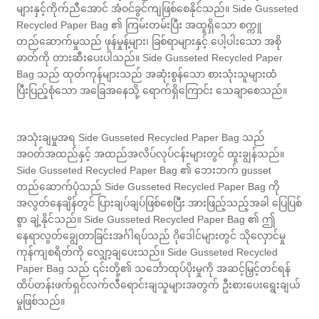
များနှင့်ကိုက်ညီအောင် အံဝင်ခွင်ကျဖြစ်စေနိုင်သည်။ Side Gusseted
Recycled Paper Bag ၏ ကြမ်းတမ်းပြီး အထူရှိသော စက္ကူ
တည်ဆောက်မှုသည် ဖုန်မှုန့်များ၊ ခြစ်ရာများနှင့် ပေါ့ပါးသော အစို
ဓာတ်ကို တားဆီးပေးပါသည်။ Side Gusseted Recycled Paper
Bag သည် ထုတ်ကုန်များသည် အဆုံးစွန်သော စားသုံးသူများထံ
ပြီးပြည့်စုံသော အခြေအနေသို့ ရောက်ရှိကြောင်း သေချာစေသည်။
အသုံးချမှုအရ Side Gusseted Recycled Paper Bag သည်
အဝတ်အထည်နှင့် အထည်အလိပ်လုပ်ငန်းများတွင် ထူးချွန်သည်။
Side Gusseted Recycled Paper Bag ၏ ဘေးဘက် gusset
တည်ဆောက်ပုံသည် Side Gusseted Recycled Paper Bag ကို
အလွတ်နေချိန်တွင် ပြားချပ်ချပ်ဖြစ်စေပြီး အားဖြည့်သည့်အခါ ပြေပြစ်
စွာ ချဲ့နိုင်သည်။ Side Gusseted Recycled Paper Bag ၏ ဤ
နေရာလွတ်ချွေတာခြင်းအင်္ဂါရပ်သည် ဂိုဒေါင်များတွင် သိုလှောင်မှု
ကုန်ကျစရိတ်ကို လျှော့ချပေးသည်။ Side Gusseted Recycled
Paper Bag သည် ၎င်းတို့၏ သင်္ဘောထုပ်ပိုးမှုကို အဆင့်မြှင့်တင်ရန်
ထိပ်တန်းဖက်ရှင်လက်လီရောင်းချသူများအတွက် ဦးစားပေးရွေးချယ်
မှုဖြစ်သည်။