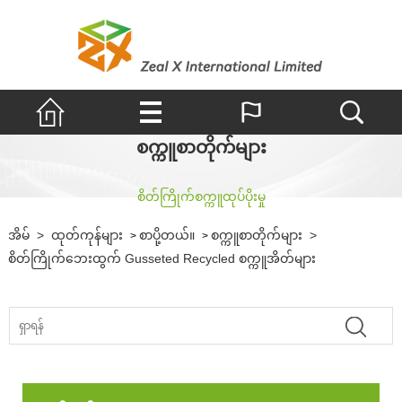
စက္ကူစာတိုက်များ
စိတ်ကြိုက်စက္ကူထုပ်ပိုးမှု
အိမ်
>
ထုတ်ကုန်များ
စာပို့တယ်။
စက္ကူစာတိုက်များ
>
>
>
စိတ်ကြိုက်ဘေးထွက် Gusseted Recycled စက္ကူအိတ်များ