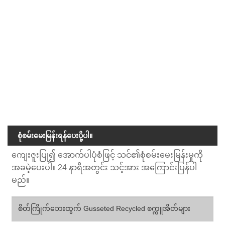
ပြန်လည်အသုံးပြုထားသော စက္ကူချောအိတ် Eco Friendly Custom
Packaging Supplier | Zeal X
kraft သို့မဟုတ် glassine စက္ကူဖြင့်ပြုလုပ်ထားသော Zeal X
Recycled Paper Courier Bags ကို ရှာဖွေပါ။ 100% ပြန်လည်
အသုံးပြု၍ရနိုင်သော၊ ဇီဝရုပ်ပျက်ဆင်းပျက်နိုင်သော၊ စိတ်ကြိုက်
ပြင်ဆင်နိုင်သော၊ အဝတ်အစား၊ ဖိနပ်၊ မိုဘိုင်းဆက်စပ်ပစ္စည်းများနှင့်
အလှကုန်ထုပ်ပိုးမှုများအတွက် ပြီးပြည့်စုံပါသည်။ သင့်အမှတ်တံဆိပ်
ကို မြှင့်တင်ပေးပြီး ပလတ်စတစ်စွန့်ပစ်ပစ္စည်းများကို လျှော့ချပေး
သည့် ဂေဟစနစ်ဖော်ရွေသော ချောပို့ထုပ်ပိုးမှုကို ရွေးချယ်ပါ။
စုံစမ်းမေးမြန်းရန်ပေးပို့ပါ။
ကျေးဇူးပြု၍ အောက်ပါပုံစံဖြင့် သင်၏စုံစမ်းမေးမြန်းမှုကို
အခမဲ့ပေးပါ။ 24 နာရီအတွင်း သင့်အား အကြောင်းပြန်ပါ
မည်။