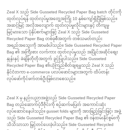
Zeal X သည် Side Gusseted Recycled Paper Bag batch တိုင်းကို
ထုတ်လုပ်ရန် ထုတ်လုပ်မှုအတွေ့အကြုံ 10 နှစ်ကျော်ရှိပြီဖြစ်သည်။
အဆင့်မြင့် အလိုအလျောက် ထုတ်လုပ်မှုလိုင်းများနှင့် တိကျမှု
မြင့်မားသော ပုံနှိပ်စက်များဖြင့် Zeal X သည် Side Gusseted
Recycled Paper Bag တစ်ခုစီအတွက် တစ်သမတ်တည်း
အရည်အသွေးကို အာမခံပါသည်။ Side Gusseted Recycled Paper
Bag ၏ အကြီးစား လက်ကား ထုတ်လုပ်မှုသည် အပြိုင်အဆိုင်စျေး
နှုန်းနှင့် ခဲချိန်တိုတိုအတွက် ခွင့်ပြုပါသည်။ Side Gusseted
Recycled Paper Bag ၏ယုံကြည်စိတ်ချရမှုသည် Zeal X သည်
နိုင်ငံတကာ e-commerce ပလပ်ဖောင်းများအတွက် ထိပ်တန်း
လုပ်ဖော်ကိုင်ဖက်တစ်ဦးဖြစ်လာစေသည်။
Zeal X မှ နည်းပညာအဖွဲ့သည် Side Gusseted Recycled Paper
Bag တည်ဆောက်ပုံဒီဇိုင်းကို စဉ်ဆက်မပြတ် အကောင်းဆုံး
လုပ်ဆောင်နေပါသည်။ gusset folds များကို အားဖြည့်ခြင်းဖြင့်၊ အဖွဲ့
သည် Side Gusseted Recycled Paper Bag ၏ ဝန်ထမ်းနိုင်စွမ်းကို
သိသိသာသာ မြှင့်တင်ပေးခဲ့ပါသည်။ Side Gusseted Recycled