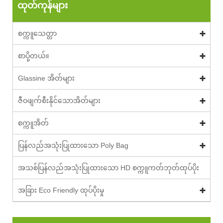
ထုတ်ကုန်များ
စက္ကူသေတ္တာ
စာပို့တယ်။
Glassine အိတ်များ
ဇီဝဖျက်စီးနိုင်သောအိတ်များ
စက္ကူအိတ်
ပြန်လည်အသုံးပြုထားသော Poly Bag
အသစ်ပြန်လည်အသုံးပြုထားသော HD စက္ကူကတ်ဘုတ်ထုပ်ပိုး
အခြား Eco Friendly ထုပ်ပိုးမှု