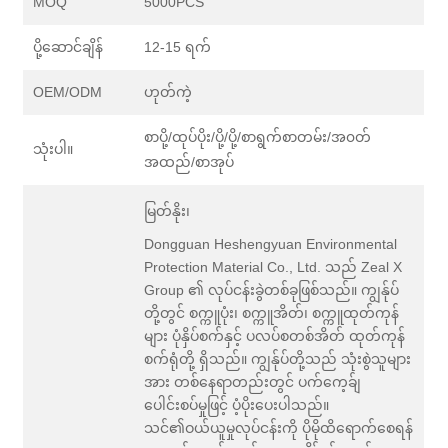
MOQ
5000PCS
ပို့ဆောင်ချိန်
12-15 ရက်
OEM/ODM
ဟုတ်ကဲ့
စာပို့/ထုပ်ပိုး/ပို့/ပို့/စာရွက်စာတမ်း/အ၀တ်
သုံးပါ။
အထည်/စာအုပ်
မြတ်နိုး၊
Dongguan Heshengyuan Environmental
Protection Material Co., Ltd. သည် Zeal X
Group ၏ လုပ်ငန်းခွဲတစ်ခုဖြစ်သည်။ ကျွန်ုပ်
တို့တွင် စက္ကူပုံး၊ စက္ကူအိတ်၊ စက္ကူထုတ်ကုန်
များ ပုံနှိပ်စက်နှင့် ပလပ်စတစ်အိတ် ထုတ်ကုန်
စက်ရုံတို့ ရှိသည်။ ကျွန်ုပ်တို့သည် သုံးစွဲသူများ
အား တစ်နေရာတည်းတွင် ပက်ကေ့ခ်ျ
ပေါင်းစပ်မှုဖြင့် ပံ့ပိုးပေးပါသည်။
သင်၏ဝယ်ယူမှုလုပ်ငန်းကို ပိုမိုထိရောက်စေရန်