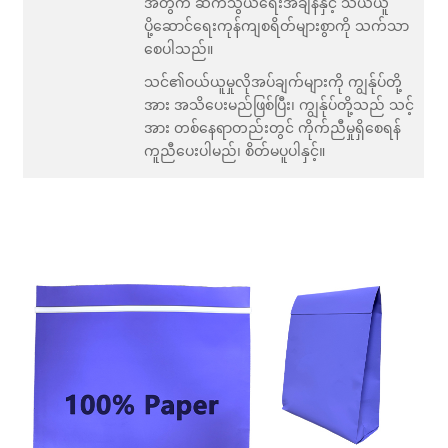
အတွက် ဆက်သွယ်ရေးအချိန်နှင့် သယ်ယူ
ပို့ဆောင်ရေးကုန်ကျစရိတ်များစွာကို သက်သာ
စေပါသည်။
သင်၏ဝယ်ယူမှုလိုအပ်ချက်များကို ကျွန်ုပ်တို့
အား အသိပေးမည်ဖြစ်ပြီး၊ ကျွန်ုပ်တို့သည် သင့်
အား တစ်နေရာတည်းတွင် ကိုက်ညီမှုရှိစေရန်
ကူညီပေးပါမည်၊ စိတ်မပူပါနှင့်။