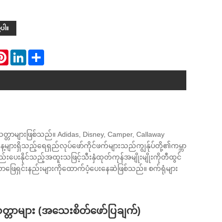
့ပါ။
atsApp
Pinterest
LinkedIn
Share
တ္တာများဖြစ်သည်။ Adidas, Disney, Camper, Callaway
ျားရှိသည့်ရေရှည်လုပ်ဖော်ကိုင်ဖက်များသည်ကျွန်ုပ်တို့၏ကမ္ဘာ
းပေးနိုင်သည့်အထူးသဖြင့်သီးနှံထုတ်ကုန်အမျိုးမျိုးကိုတီထွင်
သောဖြေရှင်းနည်းများကိုထောက်ပံ့ပေးနေဆဲဖြစ်သည်။ စက်ရုံများ
တ္တာများ (အသေးစိတ်ဖော်ပြချက်)