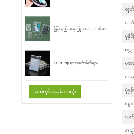
ထုတ်
အတိ
ပြန်လည်အသုံးပြု pe zipper အိတ်
ပုံနှိပ
စက္က
ပမ
LDPE zip သော့ခတ်အိတ်များ
အထပ
ပုံမှ
ထုတ်ကုန်အသစ်အားလုံး
ရွေး
သက်
အချိ