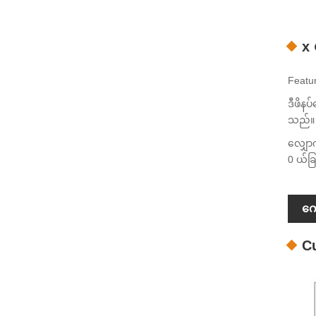
x 
Featur
ဒီဖိန
သည်။
လျှောက
0 ယ်ခြ
ကျ
C