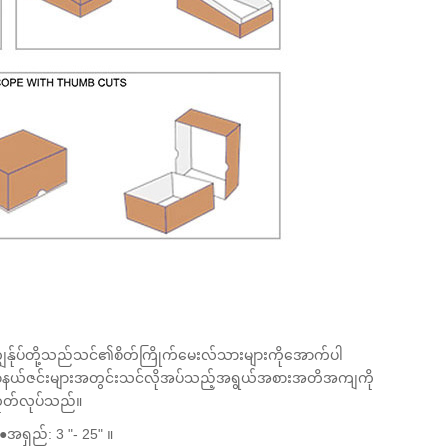
ျွန်ုပ်တို့သည်သင်၏စိတ်ကြိုက်မေးလ်သားများကိုအောက်ပါ
ာနယ်ဇင်းများအတွင်းသင်လိုအပ်သည့်အရွယ်အစားအတိအကျကို
ုတ်လုပ်သည်။
အရှည်: 3 "- 25" ။