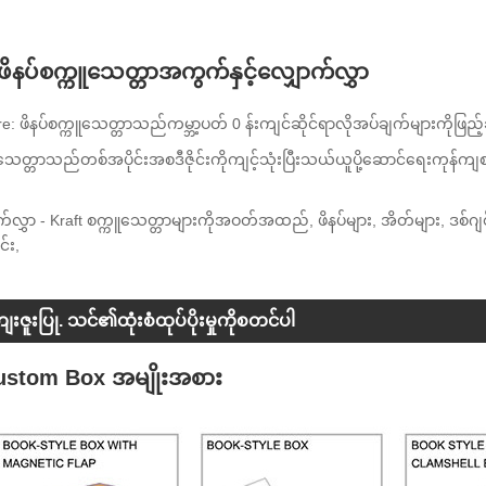
ဖိနပ်စက္ကူသေတ္တာအကွက်နှင့်လျှောက်လွှာ
e: ဖိနပ်စက္ကူသေတ္တာသည်ကမ္ဘာ့ပတ် 0 န်းကျင်ဆိုင်ရာလိုအပ်ချက်များကိုဖြည့
ပ်သေတ္တာသည်တစ်အပိုင်းအစဒီဇိုင်းကိုကျင့်သုံးပြီးသယ်ယူပို့ဆောင်ရေးကုန
်လွှာ - Kraft စက္ကူသေတ္တာများကိုအဝတ်အထည်, ဖိနပ်များ, အိတ်များ, ဒစ်ဂျစ်
င်း,
ေးဇူးပြု. သင်၏ထုံးစံထုပ်ပိုးမှုကိုစတင်ပါ
ustom Box အမျိုးအစား