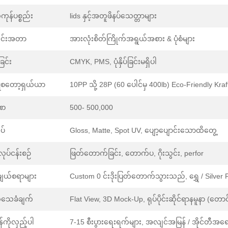
ကုန်ပစ္စည်း
lids နှင့်အတူဖိနပ်သေတ္တာများ
ုင်းအတာ
အားလုံးစိတ်ကြိုက်အရွယ်အစား & ပုံစံများ
်ခြင်း
CMYK, PMS, ပုံနှိပ်ခြင်းမရှိပါ
ူစတော့ရှယ်ယာ
10PP သို့ 28P (60 ပေါင်မှ 400lb) Eco-Friendly Kraf
ာဏ
500- 500,000
်
Gloss, Matte, Spot UV, ပျော့ပျောင်းသောထိတွေ့
န်လုပ်ငန်းစဉ်
ဖြတ်တောက်ခြင်း, တောက်ပ, ဂိုးသွင်း, perfor
ချယ်စရာများ
Custom 0 င်းဒိုးပြတ်တောက်သွားသည်, ရွှေ / Silver Foi
သေခံချက်
Flat View, 3D Mock-Up, ရုပ်ပိုင်းဆိုင်ရာနမူနာ (တောင်
န်ကိုလှည့်ပါ
7-15 စီးပွားရေးရက်များ, အလျင်အမြန် / အိုင်တ