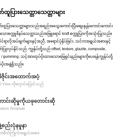
တ်ထူပြားသေတ္တာသေတ္တာများ
ကတ်ထူပြားသေတ္တာများသည်အရည်အသွေးကောင်းပြီးစျေးနှုန်းကောင်းကောင်း
င်သောစက္ကူဖိနပ်သေတ္တာသည်အဖြူရောင် kraft စက္ကူပြားကိုအသုံးပြုသည်။
ိုင်ရာလိုအပ်ချက်များနှင့်အညီ, အရောင်ပုံနှိပ်ခြင်း, သင်ကအရွယ်အစားနှင့်
ိုက်ပြုလုပ်နိုင်သည်, ကျွန်ုပ်တို့သည် offset, texture, glazite, composite,
 gumming, သင့်အားထုပ်ပိုးထားသောဖြေရှင်းနည်းများကိုပေးရန်ကျွန်ုပ်တို့
ိုးအဖွဲ့ရှိသည်။
ဒီဇိုင်းအထောက်အပံ့
3D View ကိုလှောင်ပြောင်သည်
င်းဆိုမှုကိုယခုတောင်းဆို
ustom Template
ဲ့စည်းပုံနမူနာ
မပါဘဲစိတ်ကြိုက်အရွယ်အစား