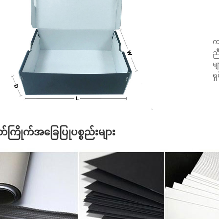
●
●
ကျ
ည
မ
ရှ
တ်ကြိုက်အခြေပြုပစ္စည်းများ