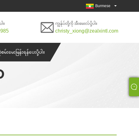
Burmese
်ပါ။
ကျွန်ုပ်တို့ကို အီးမေးလ်ပို့ပါ။
0985
christy_xiong@zealxintl.com
စုံစမ်းမေးမြန်းရန်ပေးပို့ပါ။
ာ