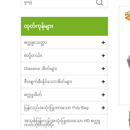
ထုတ်ကုန်များ
စက္ကူသေတ္တာ
စာပို့တယ်။
Glassine အိတ်များ
ဇီဝဖျက်စီးနိုင်သောအိတ်များ
စက္ကူအိတ်
ပြန်လည်အသုံးပြုထားသော Poly Bag
အသစ်ပြန်လည်အသုံးပြုထားသော HD စက္ကူ
ကတ်ဘုတ်ထုပ်ပိုး