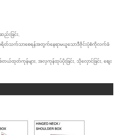
်ဆည်းခြင်း,
်ကျစရိတ်သက်သာစေရန်အတွက်နေရာမယူသောဒီဇိုင်းပုံစံကိုလက်ခံ
တယ်ထုတ်ကုန်များ, အလှကုန်ထုပ်ပိုးခြင်း, သိုလှောင်ခြင်း, စျေး