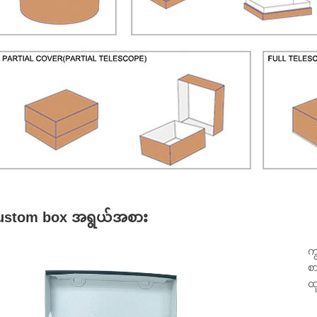
ustom box အရွယ်အစား
က
စ
ထ
●