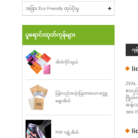
အခြား Eco Friendly ထုပ်ပိုးမှု
ပူရောင်းထုတ်ကုန်များ
ကုန
အိတ်ကိုင်တွယ်
li
ZEAL 
စသည်တိ
ပြန်လည်အသုံးပြုထားသော စက္ကူ
ဂြိုဟ်
ချောအိတ်
ဆန်းသစ
အား I
li
POF ကျုံ့အိတ်