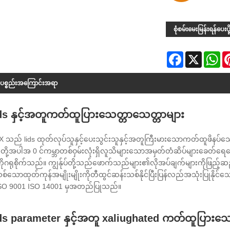
စုံစမ်းမေးမြန်းရန်ပေးပို
Facebook
X
Wh
်ပစ္စည်းအကြောင်းအရာ
ds နှင့်အတူကတ်ထူပြားသေတ္တာသေတ္တာများ
X သည် lids ထုတ်လုပ်သူနှင့်ပေးသွင်းသူနှင့်အတူကြီးမားသောကတ်ထူဖိနပ်သေ
ု့အပါအ 0 င်ကမ္ဘာတစ်ဝှမ်းလုံးရှိလူသိများသောအမှတ်တံဆိပ်များခေတ်ရေနေ့မ
ကိုဂရုစိုက်သည်။ ကျွန်ုပ်တို့သည်ဖောက်သည်များ၏လိုအပ်ချက်များကိုဖြည့်ဆည်
်သောထုတ်ကုန်အမျိုးမျိုးကိုတီထွင်ဆန်းသစ်နိုင်ပြီးပြန်လည်အသုံးပြုနိုင်
SO 9001 ISO 14001 မှအတည်ပြုသည်။
ds parameter နှင့်အတူ xaliughated ကတ်ထူပြားသေ