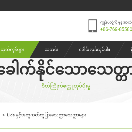
ကျွန်ုပ်တို့ကို ဖုန်းဆက
+86-769-8558
ထုတ်ကုန်များ
သတင်း
ဒေါင်းလုဒ်လုပ်ပါ။
ခေါက်နိုင်သောသေတ္တ
စိတ်ကြိုက်စက္ကူထုပ်ပိုးမှု
>
Lids နှင့်အတူကတ်ထူပြားသေတ္တာသေတ္တာများ