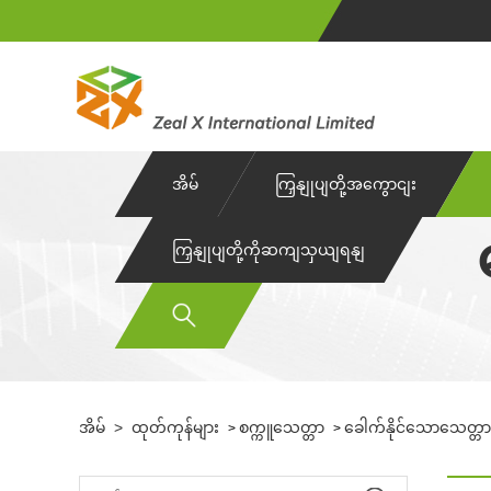
အိမ်
ကြှနျုပျတို့အကွောငျး
ကြှနျုပျတို့ကိုဆကျသှယျရနျ
အိမ်
>
ထုတ်ကုန်များ
စက္ကူသေတ္တာ
ခေါက်နိုင်သောသေတ္တာ
>
>