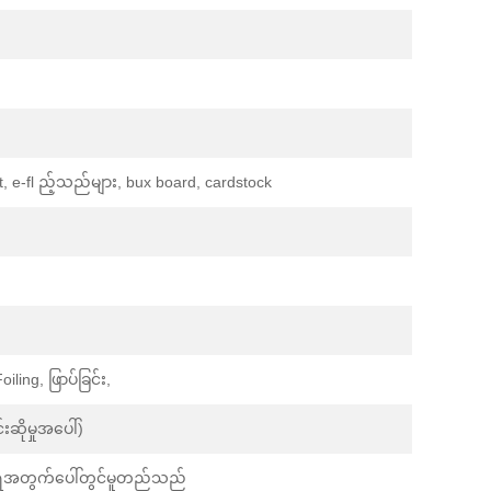
t, e-fl ည့်သည်များ, bux board, cardstock
ling, ဖြာပ်ခြင်း,
းဆိုမှုအပေါ်)
ီအရေအတွက်ပေါ်တွင်မူတည်သည်