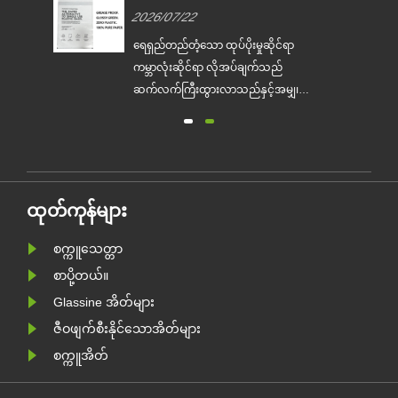
မှု
ကုန်အမှတ်တံဆိပ်များ တစ်ကြိမ်
2026/07/22
သုံး ပလတ်စတစ်ထုပ်ပိုးခြင်းကို
အစားထိုးရာတွင် ကူညီရန်အတွက်
်
ရေရှည်တည်တံ့သော ထုပ်ပိုးမှုဆိုင်ရာ
စိတ်ကြိုက် Glassine စက္ကူအိတ်
ျား
ကမ္ဘာလုံးဆိုင်ရာ လိုအပ်ချက်သည်
များကို စတင်ထုတ်လုပ်ခဲ့သည်
ဆက်လက်ကြီးထွားလာသည်နှင့်အမျှ၊ ပ
ကို
ရော်ဖက်ရှင်နယ် ဂေဟစနစ်-ဖော်ရွေသော
ထုပ်ပိုးမှုထုတ်လုပ်သူ Zeal X သည်
ာ
၎င်း၏ အဆင့်မြှင့်ထားသော Custom
စတစ်
Glassine Paper Bag စီးရီးကို တရားဝင်
များ
မိတ်ဆက်ခဲ့သည်။ ရိုးရာပလတ်စတစ်
ထုတ်ကုန်များ
အိတ်များအတွက် ပရီမီယံရွေးချယ်စရာ
အဖြစ် ဒီ......
စက္ကူသေတ္တာ
စာပို့တယ်။
Glassine အိတ်များ
ဇီဝဖျက်စီးနိုင်သောအိတ်များ
စက္ကူအိတ်