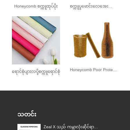
Honeycomb စက္ကူထုပ်ပိုး
စက္ကူပူဖောင်းလေအေးပေးစက်
Honeycomb Poor Protector
ရောင်စုံပျားလပို့စက္ကူရောင်စုံ
သတင်း
Zeal X သည် ကမ္ဘာလုံးဆိုင်ရာ