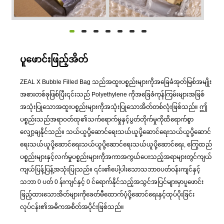
ပူဖောင်းဖြည့်အိတ်
ZEAL X Bubble Filled Bag သည်အထူးပစ္စည်းများကိုအခြေခံအုတ်မြစ်အမျိုး
အစားတစ်ခုဖြစ်ပြီး၎င်းသည် Polyethylene ကိုအခြေခံကုန်ကြမ်းများအဖြစ်
အသုံးပြုသောအထူးပစ္စည်းများကိုအသုံးပြုသောအိတ်တစ်လုံးဖြစ်သည်။ ဤ
ပစ္စည်းသည်အရာဝတ်ထု၏သက်ရောက်မှုနှင့်ပွတ်တိုက်မှုကိုထိရောက်စွာ
လျှော့ချနိုင်သည်။ သယ်ယူပို့ဆောင်ရေးသယ်ယူပို့ဆောင်ရေးသယ်ယူပို့ဆောင်
ရေးသယ်ယူပို့ဆောင်ရေးသယ်ယူပို့ဆောင်ရေးသယ်ယူပို့ဆောင်ရေး, ကြွေထည်
ပစ္စည်းများနှင့်လက်မှုပစ္စည်းများကိုအကာအကွယ်ပေးသည့်အရာများတွင်ကျယ်
ကျယ်ပြန့်ပြန့်အသုံးပြုသည်။ ၎င်း၏ပေါ့ပါးသောသဘာဝပတ်ဝန်းကျင်နှင့်
သဘာ 0 ပတ် 0 န်းကျင်နှင့် 0 င်ရောက်နိုင်သည့်အသွင်အပြင်များမှာပူဖောင်း
ဖြည့်ထားသောအိတ်များကိုခေတ်မီထောက်ပံ့ပို့ဆောင်ရေးနှင့်ထုပ်ပိုးခြင်း
လုပ်ငန်း၏အဓိကအစိတ်အပိုင်းဖြစ်သည်။