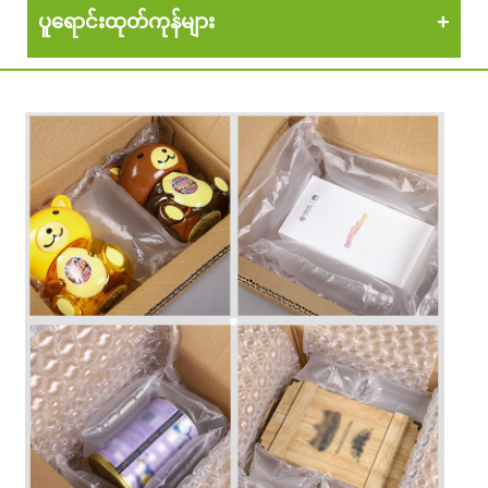
ပူရောင်းထုတ်ကုန်များ