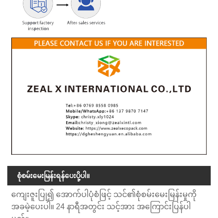
စုံစမ်းမေးမြန်းရန်ပေးပို့ပါ။
ကျေးဇူးပြု၍ အောက်ပါပုံစံဖြင့် သင်၏စုံစမ်းမေးမြန်းမှုကို
အခမဲ့ပေးပါ။ 24 နာရီအတွင်း သင့်အား အကြောင်းပြန်ပါ