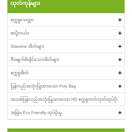
ထုတ်ကုန်များ
စက္ကူသေတ္တာ
စာပို့တယ်။
Glassine အိတ်များ
ဇီဝဖျက်စီးနိုင်သောအိတ်များ
စက္ကူအိတ်
ပြန်လည်အသုံးပြုထားသော Poly Bag
အသစ်ပြန်လည်အသုံးပြုထားသော HD စက္ကူကတ်ဘုတ်ထုပ်ပိုး
အခြား Eco Friendly ထုပ်ပိုးမှု