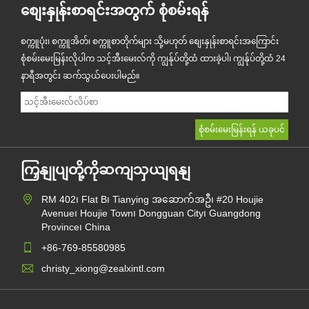
စျေးနှုန်းစာရင်းအတွက် စုံစမ်းရန်
စက္ကူပုံး၊ စက္ကူအိတ်၊ စက္ကူစာတိုက်များ သို့မဟုတ် စျေးနှုန်းစာရင်းအကြောင်း
စုံစမ်းမေးမြန်းလိုပါက သင့်အီးမေးလ်ကို ကျွန်ုပ်တို့ထံ ထားခဲ့ပါ၊ ကျွန်ုပ်တို့ထံ 24
နာရီအတွင်း ဆက်သွယ်ပေးပါမည်။
ကြှနျုပျတို့ကိုဆကျသှယျရနျ
RM 402၊ Flat B၊ Tianying အဆောက်အဦ၊ #20 Houjie
Avenue၊ Houjie Town၊ Dongguan City၊ Guangdong
Province၊ China
+86-769-85580985
christy_xiong@zealxintl.com