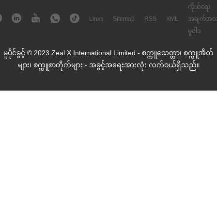
ကိုယ်ရေး
Links
Sitemap
RSS
XML
အချက်အလ
မူဝါဒ
မူပိုင်ခွင့် © 2023 Zeal X International Limited - စက္ကူသေတ္တာ၊ စက္ကူအိတ်
များ၊ စက္ကူစာတိုက်များ - အခွင့်အရေးအားလုံး လက်ဝယ်ရှိသည်။