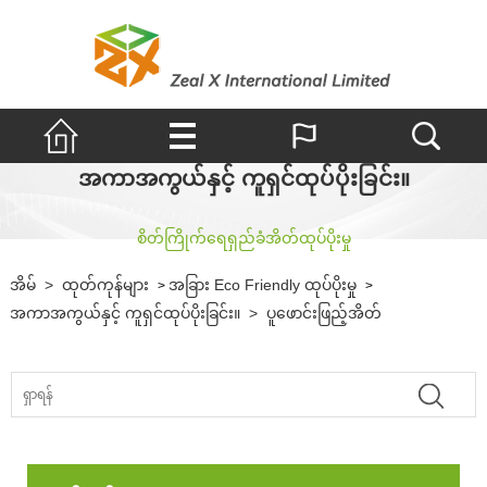
အကာအကွယ်နှင့် ကူရှင်ထုပ်ပိုးခြင်း။
စိတ်ကြိုက်ရေရှည်ခံအိတ်ထုပ်ပိုးမှု
အိမ်
>
ထုတ်ကုန်များ
အခြား Eco Friendly ထုပ်ပိုးမှု
>
>
အကာအကွယ်နှင့် ကူရှင်ထုပ်ပိုးခြင်း။
>
ပူဖောင်းဖြည့်အိတ်