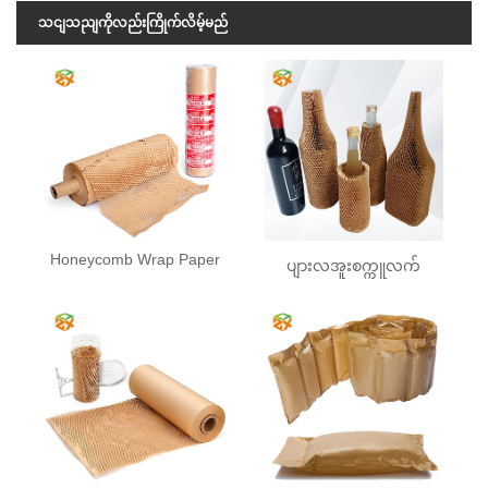
သငျသညျကိုလည်းကြိုက်လိမ့်မည်
Honeycomb Wrap Paper
ပျားလအူးစက္ကူလက်