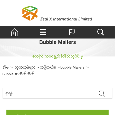
Bubble Mailers
စိတ်ကြိုက်ရေရှည်ခံအိတ်ထုပ်ပိုးမှု
အိမ်
>
ထုတ်ကုန်များ
စာပို့တယ်။
Bubble Mailers
>
>
>
Bubble စာအိတ်အိတ်