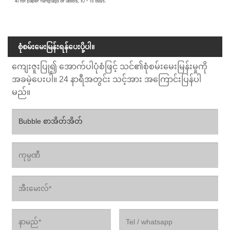
စုံစမ်းမေးမြန်းရန်ပေးပို့ပါ။
ကျေးဇူးပြု၍ အောက်ပါပုံစံဖြင့် သင်၏စုံစမ်းမေးမြန်းမှုကို
အခမဲ့ပေးပါ။ 24 နာရီအတွင်း သင့်အား အကြောင်းပြန်ပါ
မည်။