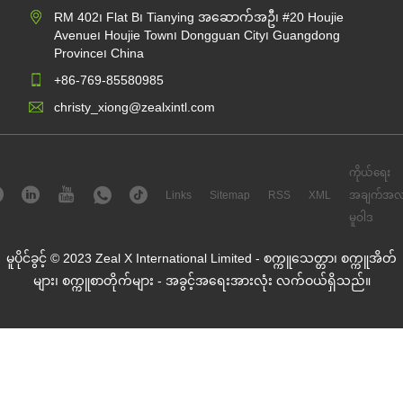
RM 402၊ Flat B၊ Tianying အဆောက်အဦ၊ #20 Houjie
Avenue၊ Houjie Town၊ Dongguan City၊ Guangdong
Province၊ China
+86-769-85580985
christy_xiong@zealxintl.com
ကိုယ်ရေး
Links
Sitemap
RSS
XML
အချက်အလ
မူဝါဒ
မူပိုင်ခွင့် © 2023 Zeal X International Limited - စက္ကူသေတ္တာ၊ စက္ကူအိတ်
များ၊ စက္ကူစာတိုက်များ - အခွင့်အရေးအားလုံး လက်ဝယ်ရှိသည်။