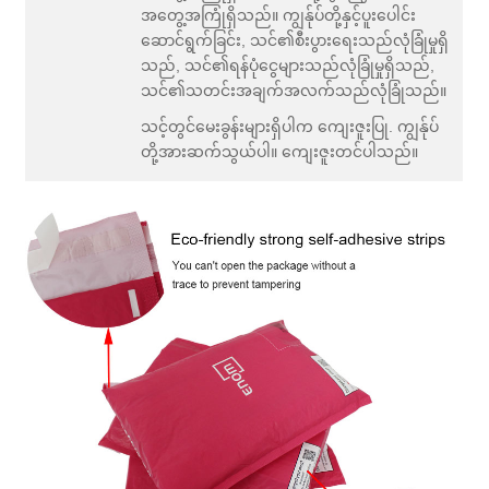
အတွေ့အကြုံရှိသည်။ ကျွန်ုပ်တို့နှင့်ပူးပေါင်း
ဆောင်ရွက်ခြင်း, သင်၏စီးပွားရေးသည်လုံခြုံမှုရှိ
သည်, သင်၏ရန်ပုံငွေများသည်လုံခြုံမှုရှိသည်,
သင်၏သတင်းအချက်အလက်သည်လုံခြုံသည်။
သင့်တွင်မေးခွန်းများရှိပါက ကျေးဇူးပြု. ကျွန်ုပ်
တို့အားဆက်သွယ်ပါ။ ကျေးဇူးတင်ပါသည်။