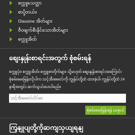
အဖြစ် ဒီ......
စက္ကူသေတ္တာ
စာပို့တယ်။
Glassine အိတ်များ
ဇီဝဖျက်စီးနိုင်သောအိတ်များ
စက္ကူအိတ်
စျေးနှုန်းစာရင်းအတွက် စုံစမ်းရန်
စက္ကူပုံး၊ စက္ကူအိတ်၊ စက္ကူစာတိုက်များ သို့မဟုတ် စျေးနှုန်းစာရင်းအကြောင်း
စုံစမ်းမေးမြန်းလိုပါက သင့်အီးမေးလ်ကို ကျွန်ုပ်တို့ထံ ထားခဲ့ပါ၊ ကျွန်ုပ်တို့ထံ 24
နာရီအတွင်း ဆက်သွယ်ပေးပါမည်။
ကြှနျုပျတို့ကိုဆကျသှယျရနျ