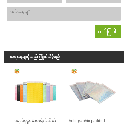
သငျသညျကိုလည်းကြိုက်လိမ့်မည်
ရောင်စုံပူဖောင်းရိုက်အိတ်
holographic padded မေးလ်