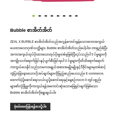
Bubble စာအိတ်အိတ်
ZEAL X BURBLE စာအိတ်အိတ်သည်အလွန်ကောင်းမွန်သောအကာအကွယ်
ပေးထားသောဂုဏ်သတ္တိများ, Bubble စာအိတ်အိတ်သည်ပေါ့ပါး။ တာရှည်ခံပြီး
အကာအကွယ်ထုပ်ပိုးထားသောထုပ်ပိုးမှုတစ်ခုဖြစ်ပြီး၎င်းသည်ပါ 0 င်မှုများကို
အကျိုးသက်ရောက်ခြင်းနှင့်ပျက်စီးခြင်းမှပါ 0 င်မှုများကိုထိထိရောက်ရောက်
ကာကွယ်ပေးနိုင်သည်သာမကအရွယ်အစားအမျိုးမျိုးနှင့်ဒီဇိုင်းများမှတစ်ဆင့်
ကွဲပြားခြားနားသောလိုအပ်ချက်များကိုဖြည့်ဆည်းပေးသည်။ E-commerce,
ထောက်ပံ့ပို့ဆောင်ရေးသယ်ယူပို့ဆောင်ရေးနှင့်နေ့စဉ်ဘဝဘ 0 တွင်ပစ္စည်း
များ၏လုံခြုံမှုကိုကာကွယ်ရန်အကောင်းဆုံးသောဖြေရှင်းချက်ဖြစ်သော
Bubble စာအိတ်အိတ်ကိုရွေးချယ်ပါ။
စုံစမ်းမေးမြန်းရန်ပေးပို့ပါ။