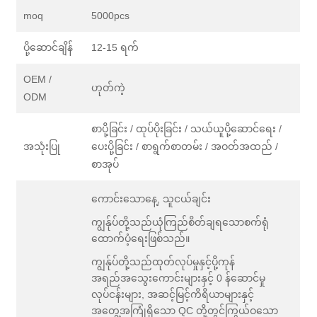
moq
5000pcs
ပို့ဆောင်ချိန်
12-15 ရက်
OEM /
ဟုတ်ကဲ့
ODM
စာပို့ခြင်း / ထုပ်ပိုးခြင်း / သယ်ယူပို့ဆောင်ရေး /
အသုံးပြု
ပေးပို့ခြင်း / စာရွက်စာတမ်း / အဝတ်အထည် /
စာအုပ်
ကောင်းသောနေ့, သူငယ်ချင်း
ကျွန်ုပ်တို့သည်ယုံကြည်စိတ်ချရသောစက်ရုံ
ထောက်ပံ့ရေးဖြစ်သည်။
ကျွန်ုပ်တို့သည်ထုတ်လုပ်မှုနှင့်ပို့ကုန်
အရည်အသွေးကောင်းများနှင့် 0 န်ဆောင်မှု
လုပ်ငန်းများ, အဆင့်မြင့်ကိရိယာများနှင့်
အတွေ့အကြုံရှိသော QC တို့တွင်ကြွယ်ဝသော