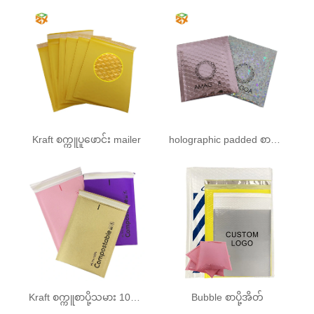
Kraft စက္ကူပူဖောင်း mailer
holographic padded စာအိတ်
Kraft စက္ကူစာပို့သမား 100% compostable bubble mailer နှင့်အတူ padded
Bubble စာပို့အိတ်