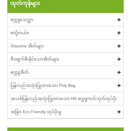
ထုတ်ကုန်များ
စက္ကူသေတ္တာ
စာပို့တယ်။
Glassine အိတ်များ
ဇီဝဖျက်စီးနိုင်သောအိတ်များ
စက္ကူအိတ်
ပြန်လည်အသုံးပြုထားသော Poly Bag
အသစ်ပြန်လည်အသုံးပြုထားသော HD စက္ကူကတ်ဘုတ်ထုပ်ပိုး
အခြား Eco Friendly ထုပ်ပိုးမှု