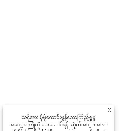
X
သင့်အား ပိုမိုကောင်းမွန်သောကြည့်ရှုမှု
အတွေ့အကြုံကို ပေးဆောင်ရန်၊ ဆိုက်အသွားအလာ