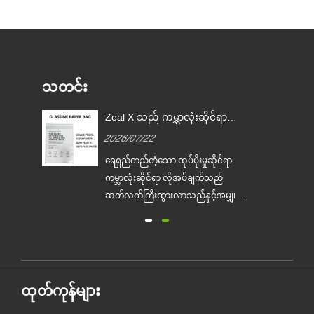
သတင်း
Zeal X သည် ကမ္ဘာလုံးဆိုင်ရာ
မှု
ကုန်အမှတ်တံဆိပ်များ တစ်ကြိမ်
2026/07/22
သုံး ပလတ်စတစ်ထုပ်ပိုးခြင်းကို
အစားထိုးရာတွင် ကူညီရန်အတွက်
်
ရေရှည်တည်တံ့သော ထုပ်ပိုးမှုဆိုင်ရာ
စိတ်ကြိုက် Glassine စက္ကူအိတ်
ျား
ကမ္ဘာလုံးဆိုင်ရာ လိုအပ်ချက်သည်
များကို စတင်ထုတ်လုပ်ခဲ့သည်
ဆက်လက်ကြီးထွားလာသည်နှင့်အမျှ၊ ပ
ကို
ရော်ဖက်ရှင်နယ် ဂေဟစနစ်-ဖော်ရွေသော
ထုပ်ပိုးမှုထုတ်လုပ်သူ Zeal X သည်
ာ
၎င်း၏ အဆင့်မြှင့်ထားသော Custom
စတစ်
Glassine Paper Bag စီးရီးကို တရားဝင်
များ
မိတ်ဆက်ခဲ့သည်။ ရိုးရာပလတ်စတစ်
ထုတ်ကုန်များ
အိတ်များအတွက် ပရီမီယံရွေးချယ်စရာ