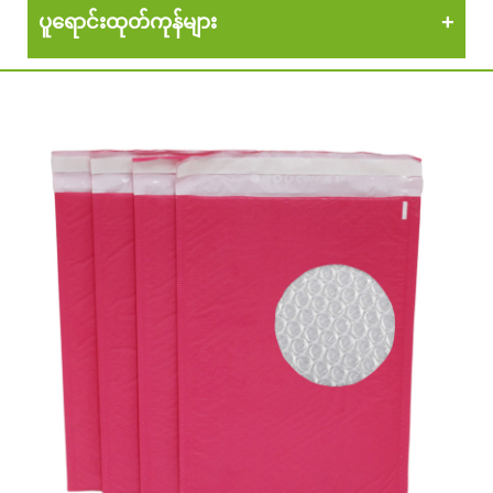
ပူရောင်းထုတ်ကုန်များ