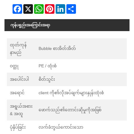
Facebook
X
WhatsApp
Pinterest
LinkedIn
Share
ကုန်ပစ္စည်းအကြောင်းအရာ
ထုတ်ကုန်
Bubble စာအိတ်အိတ်
နာမည်
ဝတ္တု
PE / ထုံးစံ
အပေါင်းပါ
စိတ်သွင်း
အရောင်
client ကို၏လိုအပ်ချက်များနှုန်းထုံးစံ
အရွယ်အစား
ဖောက်သည်၏တောင်းဆိုမှုကိုအဖြစ်
& အထူ
ပုံနှိပ်ခြင်း
လက်ခံဘွယ်ကောင်းသော