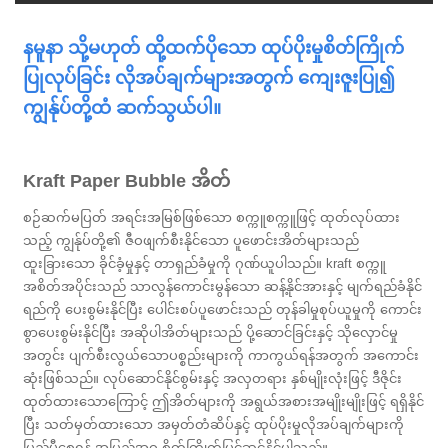
နမူနာ သို့မဟုတ် ထို့ထက်ပိုသော ထုပ်ပိုးမှုစိတ်ကြိုက်
ပြုလုပ်ခြင်း လိုအပ်ချက်များအတွက် ကျေးဇူးပြု၍
ကျွန်ုပ်တို့ထံ ဆက်သွယ်ပါ။
Kraft Paper Bubble အိတ်
စဉ်ဆက်မပြတ် အရင်းအမြစ်ဖြစ်သော စက္ကူစက္ကူဖြင့် ထုတ်လုပ်ထား
သည့် ကျွန်ုပ်တို့၏ ဇီဝဖျက်စီးနိုင်သော ပူဖောင်းအိတ်များသည်
ထူးခြားသော ခိုင်ခံ့မှုနှင့် တာရှည်ခံမှုကို ဂုဏ်ယူပါသည်။ kraft စက္ကူ
အစိတ်အပိုင်းသည် သာလွန်ကောင်းမွန်သော ဆန့်နိုင်အားနှင့် မျက်ရည်ခံနိုင်
ရည်ကို ပေးစွမ်းနိုင်ပြီး ပေါင်းစပ်ပူဖောင်းသည် တုန်ခါမှုစုပ်ယူမှုကို ကောင်း
စွာပေးစွမ်းနိုင်ပြီး အဆိုပါအိတ်များသည် ပို့ဆောင်ခြင်းနှင့် သိုလှောင်မှု
အတွင်း ပျက်စီးလွယ်သောပစ္စည်းများကို ကာကွယ်ရန်အတွက် အကောင်း
ဆုံးဖြစ်သည်။ လုပ်ဆောင်နိုင်စွမ်းနှင့် အလှတရား နှစ်မျိုးလုံးဖြင့် ဒီဇိုင်း
ထုတ်ထားသောကြောင့် ဤအိတ်များကို အရွယ်အစားအမျိုးမျိုးဖြင့် ရရှိနိုင်
ပြီး သတ်မှတ်ထားသော အမှတ်တံဆိပ်နှင့် ထုပ်ပိုးမှုလိုအပ်ချက်များကို
ပြည့်မီစေရန် အပြည့်အဝ စိတ်ကြိုက်ပြင်ဆင်နိုင်ပါသည်။