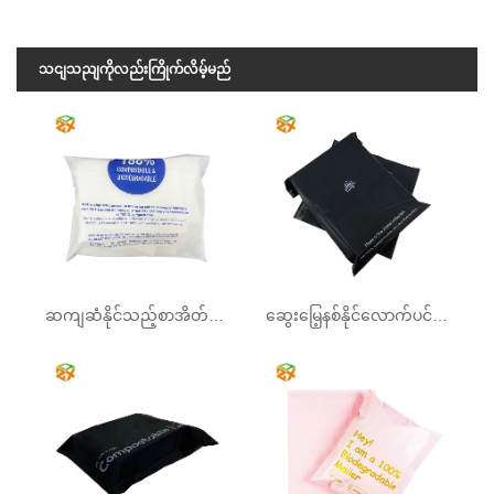
သငျသညျကိုလည်းကြိုက်လိမ့်မည်
ဆကျဆံနိုင်သည့်စာအိတ်အိတ်
ဆွေးမြေ့နစ်နိုင်လောက်ပင် poly mailer