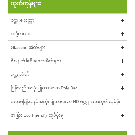
ထုတ်ကုန်များ
စက္ကူသေတ္တာ
စာပို့တယ်။
Glassine အိတ်များ
ဇီဝဖျက်စီးနိုင်သောအိတ်များ
စက္ကူအိတ်
ပြန်လည်အသုံးပြုထားသော Poly Bag
အသစ်ပြန်လည်အသုံးပြုထားသော HD စက္ကူကတ်ဘုတ်ထုပ်ပိုး
အခြား Eco Friendly ထုပ်ပိုးမှု