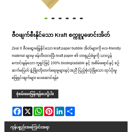
ဇီဝဖျက်စီးနိုင်သော Kraft စက္ကူပူဖောင်းအိတ်
Zeal X ဇီဝဆွေးမြေ့နိုင်သော kraft paper bubble အိတ်များကို eco-friendly
material များမှ ဖန်တီးထားပြီး kraft paper ၏ တာရှည်ခံမှုကို သာလွန်
ကောင်းမွန်သော ကူရှင်ဖြင့် 100% biodegradable နှင့် အစိမ်းရောင်နှင့် စဉ်
ဆက်မပြတ် ဖွံ့ဖြိုးတိုးတက်ရေးမူများနှင့်အညီ ပြည့်စုံလုံခြုံသော ထုပ်ပိုးမှု
ဖြေရှင်းချက်များ ပေးဆောင်ရန်။
စုံစမ်းမေးမြန်းရန်ပေးပို့ပါ။
Facebook
X
WhatsApp
Pinterest
LinkedIn
Share
ကုန်ပစ္စည်းအကြောင်းအရာ