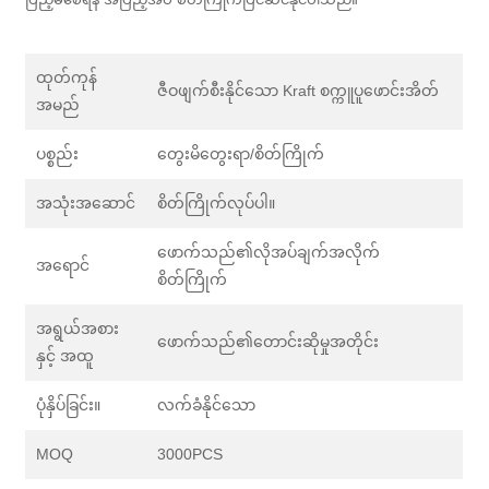
ထုတ်ကုန်
ဇီဝဖျက်စီးနိုင်သော Kraft စက္ကူပူဖောင်းအိတ်
အမည်
ပစ္စည်း
တွေးမိတွေးရာ/စိတ်ကြိုက်
အသုံးအဆောင်
စိတ်ကြိုက်လုပ်ပါ။
ဖောက်သည်၏လိုအပ်ချက်အလိုက်
အရောင်
စိတ်ကြိုက်
အရွယ်အစား
ဖောက်သည်၏တောင်းဆိုမှုအတိုင်း
နှင့် အထူ
ပုံနှိပ်ခြင်း။
လက်ခံနိုင်သော
MOQ
3000PCS