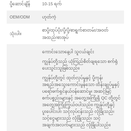
ပို့ဆောင်ချိန်
10-15 ရက်
OEM/ODM
ဟုတ်ကဲ့
စာပို့/ထုပ်ပိုး/ပို့/ပို့/စာရွက်စာတမ်း/အ၀တ်
သုံးပါ။
အထည်/စာအုပ်
ကောင်းသောနေ့ပါ သူငယ်ချင်း
ကျွန်ုပ်တို့သည် ယုံကြည်စိတ်ချရသော စက်ရုံ
ပေးသွင်းသူဖြစ်သည်။
ကျွန်ုပ်တို့တွင် ထုတ်လုပ်မှုနှင့် ပို့ကုန်၊
အရည်အသွေးကောင်းမွန်သော ထိန်းချုပ်မှုနှင့်
ပရော်ဖက်ရှင်နယ်ဝန်ဆောင်မှု၊ အဆင့်မြင့်
စက်ပစ္စည်းများနှင့် အတွေ့အကြုံရှိ QC တို့တွင်
အတွေ့အကြုံကြွယ်ဝပါသည်။ ကျွန်ုပ်တို့နှင့်
ပူးပေါင်းပါ၊ သင့်လုပ်ငန်းသည် လုံခြုံသည်၊
သင့်ငွေများသည် လုံခြုံသည်၊ သင့်
အချက်အလက်များသည် လုံခြုံပါသည်။