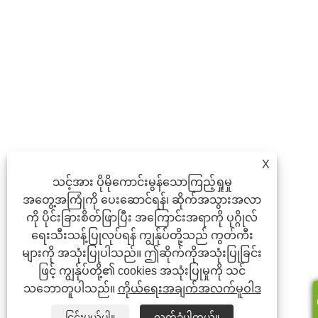
X
သင့်အား ပိုမိုကောင်းမွန်သောကြည့်ရှုမှု
အတွေ့အကြုံကို ပေးဆောင်ရန်၊ ဆိုက်အသွားအလာ
ကို ပိုင်းခြားစိတ်ဖြာပြီး အကြောင်းအရာကို ပုဂ္ဂိုလ်
ရေးသီးသန့်ပြုလုပ်ရန် ကျွန်ုပ်တို့သည် ကွတ်ကီး
များကို အသုံးပြုပါသည်။ ဤဆိုက်ကိုအသုံးပြုခြင်း
ဖြင့် ကျွန်ုပ်တို့၏ cookies အသုံးပြုမှုကို သင်
သဘောတူပါသည်။
ကိုယ်ရေးအချက်အလက်မူဝါဒ
ငြင်းပယ်ပါ။
လက်ခံပါတယ်။