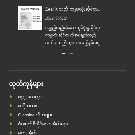
Zeal X သည် ကမ္ဘာလုံးဆိုင်ရာ
မှု
ကုန်အမှတ်တံဆိပ်များ တစ်ကြိမ်
2026/07/22
သုံး ပလတ်စတစ်ထုပ်ပိုးခြင်းကို
အစားထိုးရာတွင် ကူညီရန်အတွက်
်
ရေရှည်တည်တံ့သော ထုပ်ပိုးမှုဆိုင်ရာ
စိတ်ကြိုက် Glassine စက္ကူအိတ်
ျား
ကမ္ဘာလုံးဆိုင်ရာ လိုအပ်ချက်သည်
များကို စတင်ထုတ်လုပ်ခဲ့သည်
ဆက်လက်ကြီးထွားလာသည်နှင့်အမျှ၊ ပ
ကို
ရော်ဖက်ရှင်နယ် ဂေဟစနစ်-ဖော်ရွေသော
ထုပ်ပိုးမှုထုတ်လုပ်သူ Zeal X သည်
ာ
၎င်း၏ အဆင့်မြှင့်ထားသော Custom
စတစ်
Glassine Paper Bag စီးရီးကို တရားဝင်
များ
မိတ်ဆက်ခဲ့သည်။ ရိုးရာပလတ်စတစ်
ထုတ်ကုန်များ
အိတ်များအတွက် ပရီမီယံရွေးချယ်စရာ
အဖြစ် ဒီ......
စက္ကူသေတ္တာ
စာပို့တယ်။
Glassine အိတ်များ
ဇီဝဖျက်စီးနိုင်သောအိတ်များ
စက္ကူအိတ်