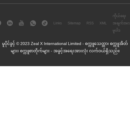
ကိုယ်ရေး
Links
Sitemap
RSS
XML
အချက်အလ
မူဝါဒ
မူပိုင်ခွင့် © 2023 Zeal X International Limited - စက္ကူသေတ္တာ၊ စက္ကူအိတ်
များ၊ စက္ကူစာတိုက်များ - အခွင့်အရေးအားလုံး လက်ဝယ်ရှိသည်။