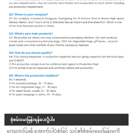
စုံစမ်းမေးမြန်းရန်ပေးပို့ပါ။
ကျေးဇူးပြု၍ အောက်ပါပုံစံဖြင့် သင်၏စုံစမ်းမေးမြန်းမှုကို