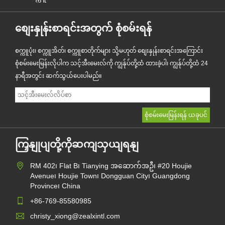
စျေးနှုန်းစာရင်းအတွက် စုံစမ်းရန်
စက္ကူပုံး၊ စက္ကူအိတ်၊ စက္ကူစာတိုက်များ သို့မဟုတ် စျေးနှုန်းစာရင်းအကြောင်း
စုံစမ်းမေးမြန်းလိုပါက သင့်အီးမေးလ်ကို ကျွန်ုပ်တို့ထံ ထားခဲ့ပါ၊ ကျွန်ုပ်တို့ထံ 24
နာရီအတွင်း ဆက်သွယ်ပေးပါမည်။
ကြှနျုပျတို့ကိုဆကျသှယျရနျ
RM 402၊ Flat B၊ Tianying အဆောက်အဦ၊ #20 Houjie
Avenue၊ Houjie Town၊ Dongguan City၊ Guangdong
Province၊ China
+86-769-85580985
christy_xiong@zealxintl.com