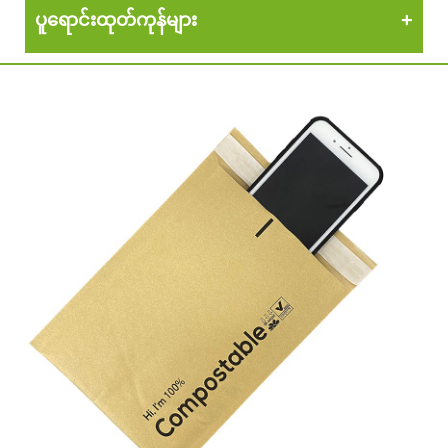
ပူရောင်းထုတ်ကုန်များ