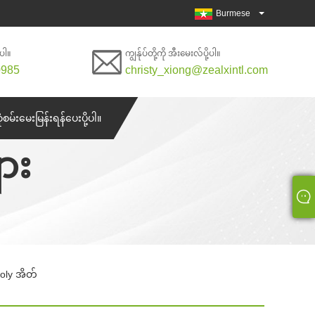
Burmese
်ပါ။
ကျွန်ုပ်တို့ကို အီးမေးလ်ပို့ပါ။
0985
christy_xiong@zealxintl.com
စုံစမ်းမေးမြန်းရန်ပေးပို့ပါ။
ား
Poly အိတ်