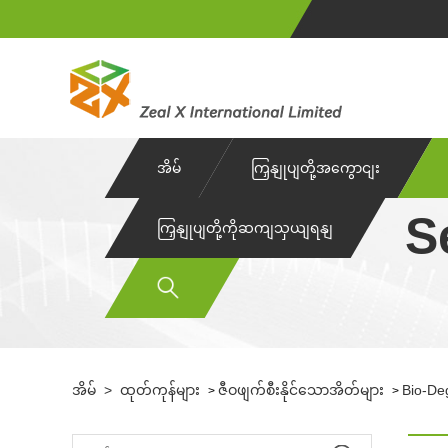
အိမ်
ကြှနျုပျတို့အကွောငျး
S
ကြှနျုပျတို့ကိုဆကျသှယျရနျ
အိမ်
>
ထုတ်ကုန်များ
ဇီဝဖျက်စီးနိုင်သောအိတ်များ
Bio-De
>
>