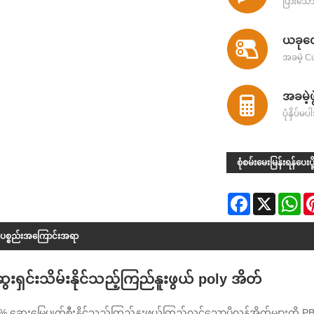
ပြားသေ
ယခုတော
အခမဲ့ C
အခမဲ့ဖွ
ပုံနှိပ်
စုံစမ်းမေးမြန်းရန်ပေးပို
Facebook
X
Wh
်ပစ္စည်းအကြောင်းအရာ
ေးရှင်းသိမ်းနိုင်သည့်ကြည်နူးဖွယ် poly အိတ်
0% ဆွေးမြေ့ပျက်စီးနိုင်သည့်ကြည်နူးဖွယ်ကြည်လင်သောပိုလန်အိတ်များကို PBAT