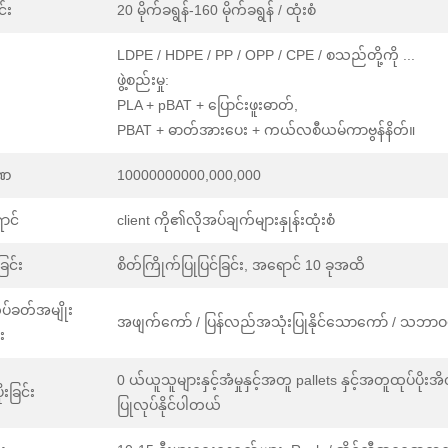
်း
20 မိုက်ခရွန်-160 မိုက်ခရွန် / ထုံးစံ
LDPE / HDPE / PP / OPP / CPE / စသည်တို့ကို ...
ဖွဲ့စည်းမှု:
PLA + pBAT + ပြောင်းဖူးဓာတ်,
PBAT + ဓာတ်အားပေး + ကယ်လစီယမ်ကာဗွန်နိတ်။
ာဏ
10000000000,000,000
ာင်
client ကို၏လိုအပ်ချက်များနှုန်းထုံးစံ
်ခြင်း
စိတ်ကြိုက်ပြုပြင်ခြင်း, အရောင် 10 ခုအထိ
ပ်ခတ်အမျိုး
အဖျက်ကော် / ပြန်လည်အသုံးပြုနိုင်သောကော် / သဘ
း
0 ယ်ယူသူများနှင့်အံမှုနှင့်အတူ pallets နှင့်အတူထုပ်ပိုး
ုးခြင်း
ပြုလုပ်နိုင်ပါတယ်