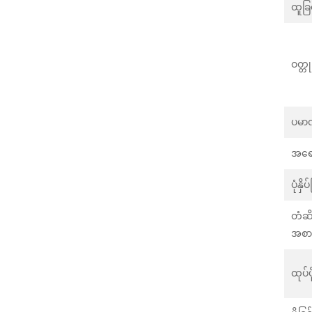
ထူခြင
ဝတ္တု
ပမ
အရေ
ပုံနှိပ
တံဆိ
အစာ
ထုပ်ပိ