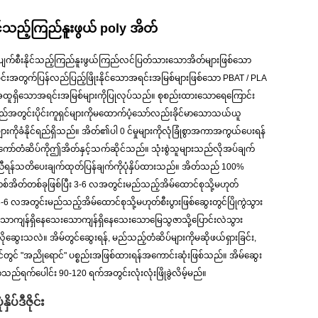
ိုင်သည့်ကြည်နူးဖွယ် poly အိတ်
ပျက်စီးနိုင်သည့်ကြည်နူးဖွယ်ကြည်လင်ပြတ်သားသောအိတ်များဖြစ်သော
းခြင်းအတွက်ပြန်လည်ပြည့်ဖြိုးနိုင်သောအရင်းအမြစ်များဖြစ်သော PBAT / PLA
ည်အထူရှိသောအရင်းအမြစ်များကိုပြုလုပ်သည်။ စုစည်းထားသောရေကြောင်း
သည်အတွင်းပိုင်းကူရှင်များကိုမထောက်ပံ့သော်လည်းခိုင်မာသောသယ်ယူ
များကိုခံနိုင်ရည်ရှိသည်။ အိတ်၏ပါ 0 င်မှုများကိုလုံခြုံစွာအကာအကွယ်ပေးရန်
ော်တံဆိပ်ကိုဤအိတ်နှင့်သက်ဆိုင်သည်။ သုံးစွဲသူများသည်လိုအပ်ချက်
ကူညီရန်သတိပေးချက်ထုတ်ပြန်ချက်ကိုပုံနှိပ်ထားသည်။ အိတ်သည် 100%
အိတ်တစ်ခုဖြစ်ပြီး 3-6 လအတွင်းမည်သည့်အိမ်ထောင်စုသို့မဟုတ်
 3-6 လအတွင်းမည်သည့်အိမ်ထောင်စုသို့မဟုတ်စီးပွားဖြစ်ဆွေးတွင်ပြိုကွဲသွား
ိသောကျန်ရှိနေသေးသောကျန်ရှိနေသေးသောမြေသွဇာသို့ပြောင်းလဲသွား
လိုဆွေးသလဲ။ အိမ်တွင်ဆွေးရန်, မည်သည့်တံဆိပ်များကိုမဆိုဖယ်ရှားခြင်း,
ဘင်တွင် "အညိုရောင်" ပစ္စည်းအဖြစ်ထားရန်အကောင်းဆုံးဖြစ်သည်။ အိမ်ဆွေး
်ရက်ပေါင်း 90-120 ရက်အတွင်းလုံးလုံးဖြိုခွဲလိမ့်မည်။
နှိပ်ဒီဇိုင်း