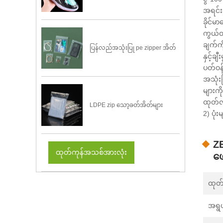
အရင်းအ
ခိုင်မ
ကွယ်ထ
ချက်က
ပြန်လည်အသုံးပြု pe zipper အိတ်
နှင့်ခ
ပတ်ဝန
အသုံး
များကို
ထုတ်လု
LDPE zip သော့ခတ်အိတ်များ
2) ပုံ
Z
ထုတ်ကုန်အသစ်အားလုံး
ဖေ
ထုတ်
အရွ