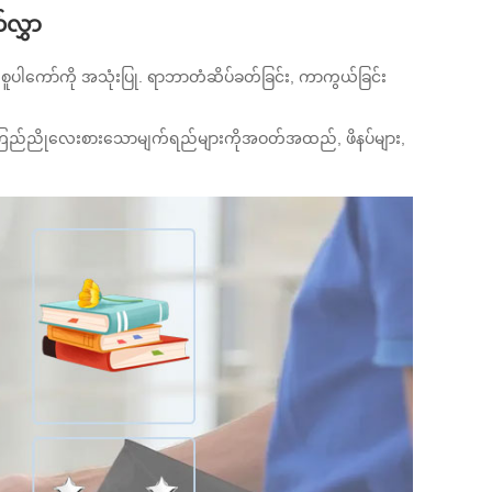
်လွှာ
 စူပါကော်ကို အသုံးပြု. ရာဘာတံဆိပ်ခတ်ခြင်း, ကာကွယ်ခြင်း
သောကြည်ညိုလေးစားသောမျက်ရည်များကိုအဝတ်အထည်, ဖိနပ်များ,