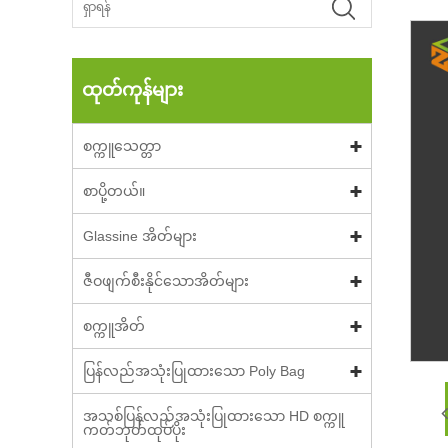
ထုတ်ကုန်များ
စက္ကူသေတ္တာ
စာပို့တယ်။
Glassine အိတ်များ
ဇီဝဖျက်စီးနိုင်သောအိတ်များ
စက္ကူအိတ်
ပြန်လည်အသုံးပြုထားသော Poly Bag
အသစ်ပြန်လည်အသုံးပြုထားသော HD စက္ကူ
ကတ်ဘုတ်ထုပ်ပိုး