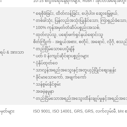
်း
10-15 စီးပွားရေးနေ့ရက်များ, Rush / အိုင်တီအရေအတ
* ရေစိုခံခြင်း, ထိတ်လန့်ခြင်း, ပေါ့ပါး။ ဆွေးမြေ့ဖွယ်,
* တစ်ခါသုံး, ပြန်လည်အသုံးပြုနိုင်သော, ကြာရှည်ခံသေ
* 100% ကုန်အမှတ်တံဆိပ်ပစ္စည်းအသစ်,
* ထုတ်လုပ်သူ, ပရော်ဖက်ရှင်နယ်ရောင်းသူ
စိတ်ကြိုက် - အရွယ်အစား, စတိုင်, အရောင်, လိုဂို, စသည်တ
* တည်ငြိမ်သောပေးပို့ချိန်
ဂါရပ် & အားသာ
* ပတ် 0 န်းကျင်ဆိုင်ရာပစ္စည်းများ
* ပုံနှိပ်ထုတ်ဝေ
* သာလွန်အရည်အသွေးနှင့်အတူယှဉ်ပြိုင်စျေးနှုန်း
* ခိုင်မာသောကော်, အဖျက်ကော်
* သန်စွမ်းနိုင်စွမ်း
* အခမဲ့နမူနာ
* တည်ငြိမ်သောအရည်အသွေးထိန်းချုပ်မှုနှင့်အရည်အသ
ှတ်များ
ISO 9001, ISO 14001, GRS, GRS, လက်လှမ်းမီ, bht