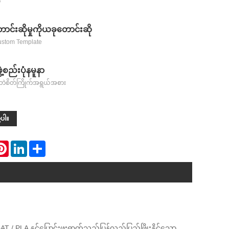
ာ
င်းဆိုမှုကိုယခုတောင်းဆို
ustom Template
ဲ့စည်းပုံနမူနာ
မပါဘဲစိတ်ကြိုက်အရွယ်အစား
့ပါ။
atsApp
Pinterest
LinkedIn
Share
 / PLA နှင့်ပြောင်းဖူးဓာတ်သည်ပြန်လည်ပြည့်ဖြိုးနိုင်သော