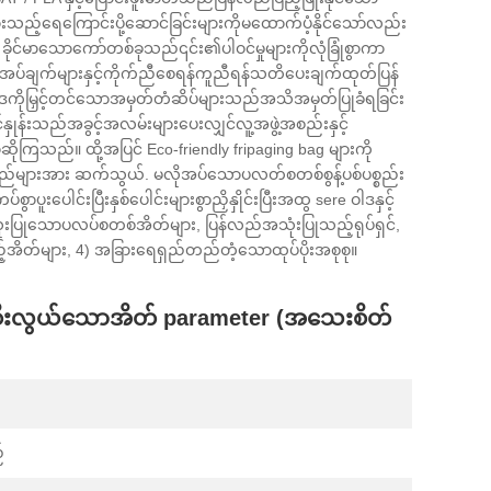
ားသည့်ရေကြောင်းပို့ဆောင်ခြင်းများကိုမထောက်ပံ့နိုင်သော်လည်း
ခိုင်မာသောကော်တစ်ခုသည်၎င်း၏ပါဝင်မှုများကိုလုံခြုံစွာကာ
်ချက်များနှင့်ကိုက်ညီစေရန်ကူညီရန်သတိပေးချက်ထုတ်ပြန်
ဒကိုမြှင့်တင်သောအမှတ်တံဆိပ်များသည်အသိအမှတ်ပြုခံရခြင်း
်နှုန်းသည်အခွင့်အလမ်းများပေးလျှင်လူ့အဖွဲ့အစည်းနှင့်
ကြသည်။ ထို့အပြင် Eco-friendly fripaging bag များကို
ည်များအား ဆက်သွယ်. မလိုအပ်သောပလတ်စတစ်စွန့်ပစ်ပစ္စည်း
စွာပူးပေါင်းပြီးနှစ်ပေါင်းများစွာညှိနှိုင်းပြီးအထွ sere ဝါဒနှင့်
ုံးပြုသောပလပ်စတစ်အိတ်များ, ပြန်လည်အသုံးပြုသည့်ရုပ်ရှင်,
ိုင်သည့်အိတ်များ, 4) အခြားရေရှည်တည်တံ့သောထုပ်ပိုးအစုစု။
်စီးလွယ်သောအိတ် parameter (အသေးစိတ်
်