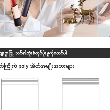
ေးဇူးပြု. သင်၏ထုံးစံထုပ်ပိုးမှုကိုစတင်ပါ
တ်ကြိုက် poly အိတ်အမျိုးအစားများ