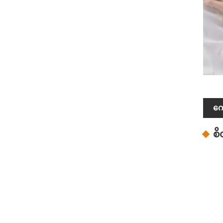
ကျ
စိ