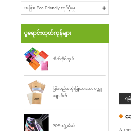
အခြား Eco Friendly ထုပ်ပိုးမှု
ပူရောင်းထုတ်ကုန်များ
အိတ်ကိုင်တွယ်
ပြန်လည်အသုံးပြုထားသော စက္ကူ
ချောအိတ်
ကုန
ဆွ
POF ကျုံ့အိတ်
ဇွဲ 10