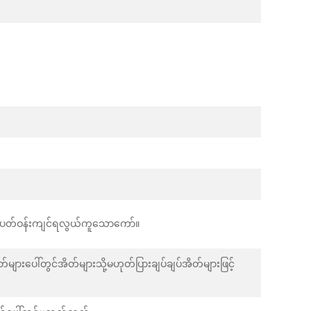
ာဝပတ်ဝန်းကျင်ရလွယ်ကူသောကော်။
အိတ်များပေါ်တွင်အိတ်များသို့မဟုတ်ပြားချပ်ချပ်အိတ်များဖြင့်