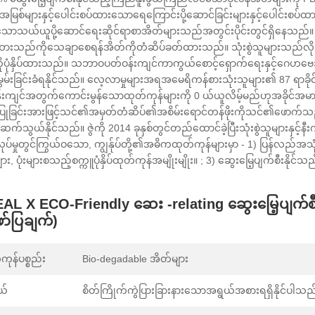
မြစ်များနှင့်ပေါင်းစပ်ထားသောရေကြောင်းပို့ဆောင်ခြင်းများနှင့်ပေါင်းစပ်ထ
ာသောသယ်ယူပို့ဆောင်ရေးဆိုင်ရာစာအိတ်များသည်အတွင်းပိုင်းတွင်ရှိနေသည်။ 
ားသည်ကိုသေချာစေရန်အိတ်ကိုတံဆိပ်ခတ်ထားသည်။ သုံးစွဲသူများသည်လိုအပ
ိုပုံနှိပ်ထားသည်။ သဘာဝပတ်ဝန်းကျင်ကာကွယ်စောင့်ရှောက်ရေးနှင့်ဂေဟဗေ
ျီးမွမ်းခြင်းခံရနိုင်သည်။ လေ့လာမှုများအရအမေရိကန်စားသုံးသူများ၏ 87 ရာခိုင
်းကျင်အတွက်ကောင်းမွန်သောထုတ်ကုန်များကို 0 ယ်ယူလိမ့်မည်ဟုအခိုင်အမာဆို
ပြုခြင်းအားဖြင့်သင်၏အမှတ်တံဆိပ်၏အစိမ်းရောင်တန်ဖိုးကိုသင်၏ဖောက်သ
ဆက်သွယ်နိုင်သည်။ ဇွဲကို 2014 ခုနှစ်တွင်တည်ထောင်ခဲ့ပြီးသုံးစွဲသူများနှင့်နီးကပ်
ပ်မှုတွင်ကြွယ်ဝသော, ကျွန်ုပ်တို့၏အဓိကထုတ်ကုန်များမှာ - 1) ပြန်လည်အသ
းများ, ပုံးများစသည့်စက္ကူပုံနှိပ်ထုတ်ကုန်အမျိုးမျိုး။ ; 3) ဆွေးမြေ့ပျက်စီးန
EAL X ECO-Friendly ဆေး -relating ဆွေးမြေ့ပျက
ာ်ပြချက်)
ကုန်ပစ္စည်း
Bio-degadable အိတ်များ
ယ်
စိတ်ကြိုက်ကွဲပြားခြားနားသောအရွယ်အစားရရှိနိုင်ပါသည