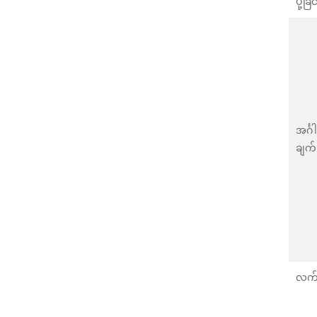
ပို့ခြင
အင်္
ချက်
လက်မ