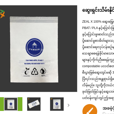
ဆွေးရှင်းသိမ်းန
ZEAL X 100% ဆွေးမြေ့
PBAT / PLA နှင့်ပြောင်
နှင့်ပြောင်းဖူးဓာတ်သ
ပို့ဆောင်မှုစာအိတ်များ
ပို့ဆောင်ရေးလုပ်ငန်းစဉ်
သေချာစေရန်ခိုင်မာသောက
များနှင့်ကိုက်ညီစေရန်
compostable ပလတ်စတစ်
စီးပွားဖြစ်ဆွေးတွင်မဆို
ပြီး၎င်းသည်အန္တရာယ်ရှ
လိမ့်မည်။ သူတို့ကိုဘယ်
ခုတ်ဖြတ်ခြင်းနှင့်ဆွေး
ပတ်ဝန်းကျင်တွင်ဤအရာသည
အခမဲ့ပုံ