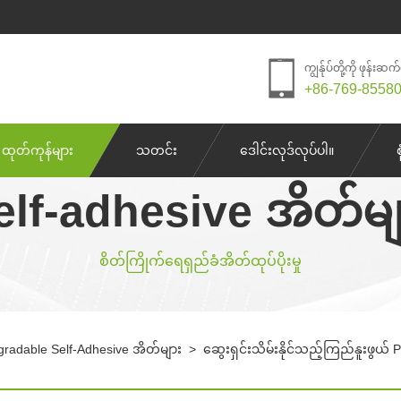
ကျွန်ုပ်တို့ကို ဖုန်းဆက
+86-769-8558
ထုတ်ကုန်များ
သတင်း
ဒေါင်းလုဒ်လုပ်ပါ။
elf-adhesive အိတ်မျ
စိတ်ကြိုက်ရေရှည်ခံအိတ်ထုပ်ပိုးမှု
gradable Self-Adhesive အိတ်များ
>
ဆွေးရှင်းသိမ်းနိုင်သည့်ကြည်နူးဖွယ် 