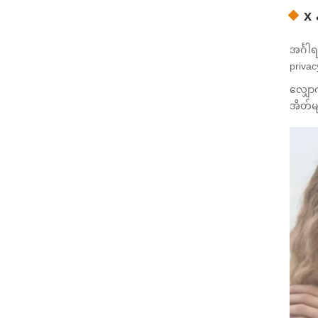
x 
အင်္ဂါ
priva
လျှော
အိတ်မ