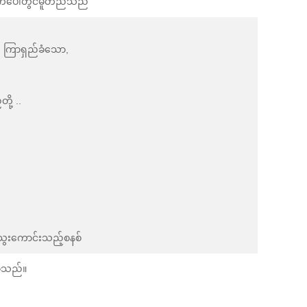
ွက်ပေါ်တွင်မူတည်သည်
ာ, ကြာရှည်ခံသော,
ို့ ..
ွေးကောင်းသည့်စနစ်
 စသည်။