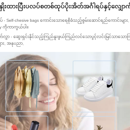
နှိုးထားပြီးပလပ်စတစ်ထုပ်ပိုးအိတ်အင်္ဂါရပ်နှင့်လျှောက
ရပ် - Self-chesive bags ကောင်းသောရေစိုခံသည့်စွမ်းဆောင်ရည်ကောင်းများ,
cy ကိုကာကွယ်ပါ။
က်လွှာ - ဆွေးရှင်းနိုင်သည့်ကြည်နူးဖွယ်ကြည်လင်သောပွင့်လင်းမြင်သာ
ျား, အနုပညာ,